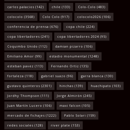
carlos palacios
(142)
chile
(133)
Colo-Colo
(483)
colocolo
(3568)
Colo Colo
(917)
colocolo2026
(106)
conferencia de prensa
(676)
copa chile
(224)
copa libertadores
(241)
copa libertadores 2024
(95)
Coquimbo Unido
(112)
damian pizarro
(106)
Emiliano Amor
(99)
estadio monumental
(1248)
esteban pavez
(113)
Fernando Ortiz
(135)
fortaleza
(118)
gabriel suazo
(96)
garra blanca
(130)
gustavo quinteros
(2301)
hinchas
(139)
huachipato
(103)
Jordhy Thompson
(111)
Jorge Almirón
(245)
Juan Martín Lucero
(106)
maxi falcon
(105)
mercado de fichajes
(1222)
Pablo Solari
(159)
redes sociales
(128)
river plate
(153)