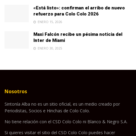
«Está listo»: confirman el arribo de nuevo
refuerzo para Colo Colo 2026
ENERO 15, 2026
Maxi Falcón recibe un pésima noticia del
Inter de Miami
ENERO 30, 2025
Nosotros
Sintonía Alba no es un sitio oficial, es un medio creado por
Periodistas, Socios e Hinchas de Colo Colo.
No tiene relación con el CSD Colo Colo ni Blanco & Negro S.A.
Si quieres visitar el sitio del CSD Colo Colo puedes hacer