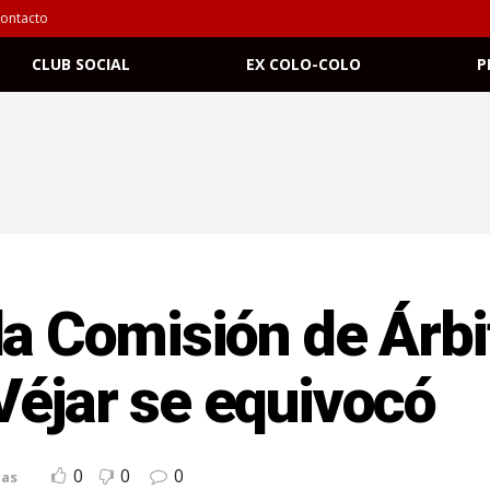
ontacto
CLUB SOCIAL
EX COLO-COLO
P
la Comisión de Árb
Véjar se equivocó
0
0
0
ias