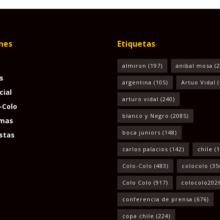
nes
Etiquetas
almiron
(197)
anibal mosa
(2
s
argentina
(105)
Artuo Vidal
(
cial
arturo vidal
(240)
-Colo
blanco y Negro
(2085)
mas
boca juniors
(148)
stas
carlos palacios
(142)
chile
(1
Colo-Colo
(483)
colocolo
(35
Colo Colo
(917)
colocolo202
conferencia de prensa
(676)
copa chile
(224)