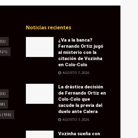
Noticias recientes
¿Va a la banca?
32)
Fernando Ortiz jugó
121)
al misterio con la
citación de Vozinha
en Colo-Colo
AGOSTO 7, 2026
La drástica decisión
de Fernando Ortiz en
33)
Colo-Colo que
68)
sacude la previa del
duelo ante Calera
6
(106)
AGOSTO 7, 2026
Vozinha sueña con