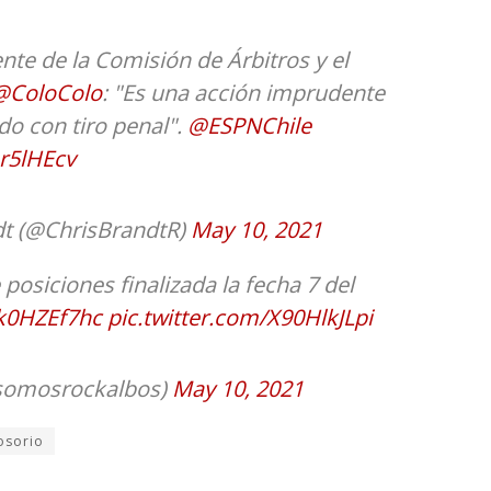
nte de la Comisión de Árbitros y el
@ColoColo
: "Es una acción imprudente
do con tiro penal".
@ESPNChile
r5lHEcv
dt (@ChrisBrandtR)
May 10, 2021
 posiciones finalizada la fecha 7 del
8k0HZEf7hc
pic.twitter.com/X90HlkJLpi
omosrockalbos)
May 10, 2021
osorio