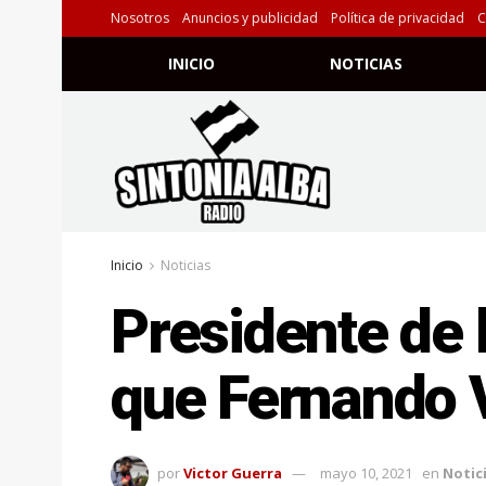
Nosotros
Anuncios y publicidad
Política de privacidad
C
INICIO
NOTICIAS
Inicio
Noticias
Presidente de 
que Fernando 
por
Victor Guerra
mayo 10, 2021
en
Notic