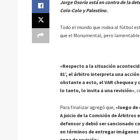
Jorge Osorio está en contra de la det
Colo-Colo y Palestino.
Todo el mundo que rodea al fútbol es
que el Monumental, pero lamentablem
«Respecto a la situación acontecida
81’, el árbitro interpreta una acció
obstante a esto, el VAR chequea y 
lo tanto, lo invita a una revisión»
, 
Para finalizar agregó que,
«luego de 
A juicio de la Comisión de Árbitros
defensor y debió ser sancionado c
en términos de entregar imágenes 
zona de revisión».