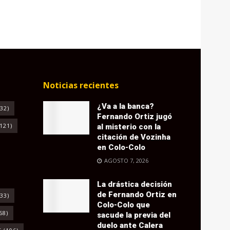
Noticias recientes
¿Va a la banca?
32)
Fernando Ortiz jugó
121)
al misterio con la
citación de Vozinha
en Colo-Colo
AGOSTO 7, 2026
La drástica decisión
de Fernando Ortiz en
33)
Colo-Colo que
68)
sacude la previa del
duelo ante Calera