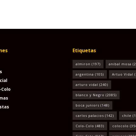
nes
Etiquetas
almiron
(197)
anibal mosa
(2
s
argentina
(105)
Artuo Vidal
(
cial
arturo vidal
(240)
-Colo
blanco y Negro
(2085)
mas
boca juniors
(148)
stas
carlos palacios
(142)
chile
(1
Colo-Colo
(483)
colocolo
(35