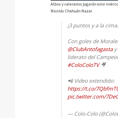
Albos y caleranos jugarán este miércol
Nicolás Chahuán Nazar.
¡3 puntos y a la cim
Con goles de Morales
@ClubAntofagasta
y
liderato del Campeon
#ColoColoTV
🎥
📲 Video extendido:
https://t.co/7Qbfm
pic.twitter.com/7
— Colo-Colo (@Colo