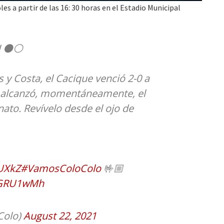
es a partir de las 16: 30 horas en el Estadio Municipal
a! ⚫⚪
 y Costa, el Cacique venció 2-0 a
 alcanzó, momentáneamente, el
ato. Revívelo desde el ojo de
TUXkZ
#VamosColoColo
🤟🏼
DeGRU1wMh
Colo)
August 22, 2021