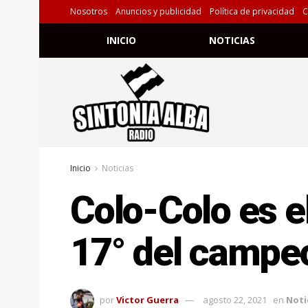
Nosotros
Anuncios y publicidad
Política de privacidad
C
INICIO
NOTICIAS
Inicio
Noticias
Colo-Colo es el
17° del campe
por
Victor Guerra
agosto 22, 2021
en
Noti