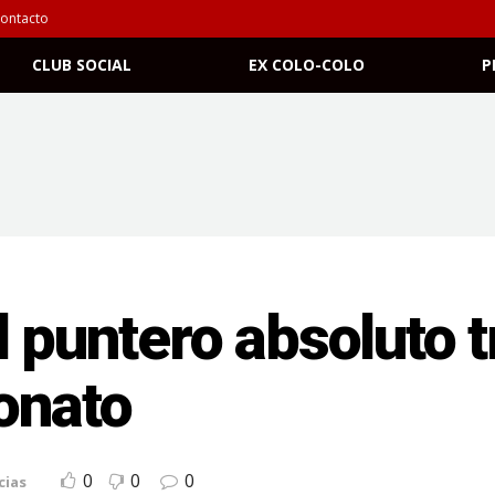
ontacto
CLUB SOCIAL
EX COLO-COLO
P
 puntero absoluto t
onato
0
0
0
cias