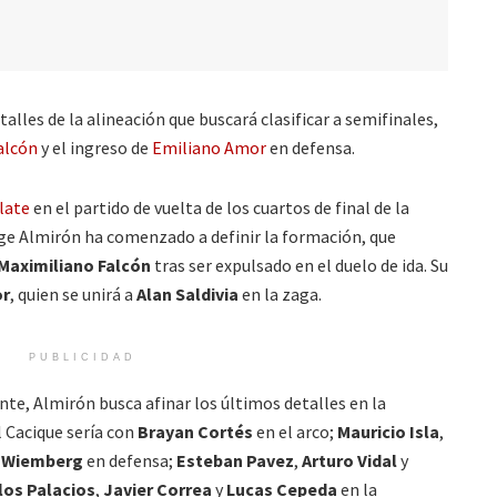
alles de la alineación que buscará clasificar a semifinales,
alcón
y el ingreso de
Emiliano Amor
en defensa.
Plate
en el partido de vuelta de los cuartos de final de la
ge Almirón ha comenzado a definir la formación, que
Maximiliano Falcón
tras ser expulsado en el duelo de ida. Su
or
, quien se unirá a
Alan Saldivia
en la zaga.
PUBLICIDAD
e, Almirón busca afinar los últimos detalles en la
 Cacique sería con
Brayan Cortés
en el arco;
Mauricio Isla
,
k Wiemberg
en defensa;
Esteban Pavez
,
Arturo Vidal
y
los Palacios
,
Javier Correa
y
Lucas Cepeda
en la