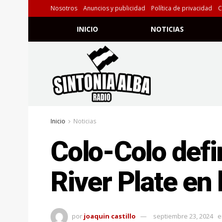
Nosotros
Anuncios y publicidad
Política de privacidad
C
INICIO
NOTICIAS
Inicio
Noticias
Colo-Colo defi
River Plate en
por
joaquin castillo
septiembre 23, 2024
e