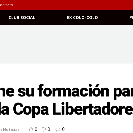
ontacto
CLUB SOCIAL
EX COLO-COLO
P
ne su formación par
 la Copa Libertador
0
0
0
n
Noticias