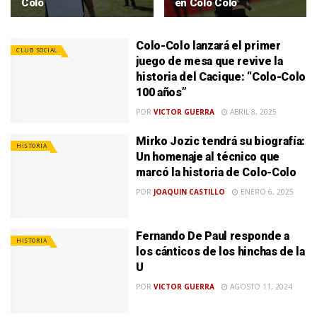
Colo
en Colo Colo
Colo-Colo lanzará el primer
CLUB SOCIAL
juego de mesa que revive la
historia del Cacique: “Colo-Colo
100 años”
POR
VICTOR GUERRA
ABRIL 8, 2025
Mirko Jozic tendrá su biografía:
HISTORIA
Un homenaje al técnico que
marcó la historia de Colo-Colo
POR
JOAQUIN CASTILLO
ENERO 6, 2025
Fernando De Paul responde a
HISTORIA
los cánticos de los hinchas de la
U
POR
VICTOR GUERRA
AGOSTO 11, 2024