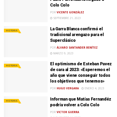
Colo Colo
POR
VICENTE GONZÁLEZ
SEPTIEMBRE 21, 2023
La Garra Blanca confirmó el
HISTORIA
tradicional arengazo para el
Superclásico
POR
ÁLVARO SANTANDER BENÍTEZ
MARZO 9, 2023
El optimismo de Esteban Pavez
HISTORIA
de cara al 2023: «Esperemos el
año que viene conseguir todos
los objetivos que tenemos»
POR
HUGO VERGARA
ENERO 4, 2023
Informan que Matías Fernandéz
HISTORIA
podría volver a Colo Colo
POR
VICTOR GUERRA