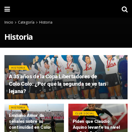
Inicio
Categoría
Historia
Historia
HISTORIA
A 35 años de la Copa Libertadores de
Colo Colo: ¿Por qué la segunda se ve tan
lejana?
HISTORIA
CLUB SOCIAL
Emiliano Amor da
señales sobre su
Piden que Claudio
continuidad en Colo-
Aquino levante su nivel