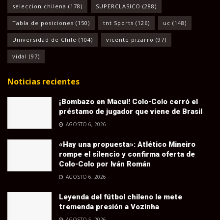
seleccion chilena
(178)
SUPERCLASICO
(288)
Tabla de posiciones
(150)
tnt Sports
(126)
uc
(148)
Universidad de Chile
(104)
vicente pizarro
(97)
vidal
(97)
Noticias recientes
¡Bombazo en Macul! Colo-Colo cerró el
préstamo de jugador que viene de Brasil
AGOSTO 6, 2026
«Hay una propuesta»: Atlético Mineiro
rompe el silencio y confirma oferta de
Colo-Colo por Iván Román
AGOSTO 6, 2026
Leyenda del fútbol chileno le mete
tremenda presión a Vozinha
AGOSTO 5, 2026