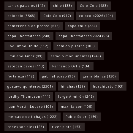
carlos palacios
(142)
chile
(133)
Colo-Colo
(483)
colocolo
(3568)
Colo Colo
(917)
colocolo2026
(104)
conferencia de prensa
(676)
copa chile
(224)
copa libertadores
(240)
copa libertadores 2024
(95)
Coquimbo Unido
(112)
damian pizarro
(106)
Emiliano Amor
(99)
estadio monumental
(1248)
esteban pavez
(113)
Fernando Ortiz
(134)
fortaleza
(118)
gabriel suazo
(96)
garra blanca
(130)
gustavo quinteros
(2301)
hinchas
(139)
huachipato
(103)
Jordhy Thompson
(111)
Jorge Almirón
(245)
Juan Martín Lucero
(106)
maxi falcon
(105)
mercado de fichajes
(1222)
Pablo Solari
(159)
redes sociales
(128)
river plate
(153)