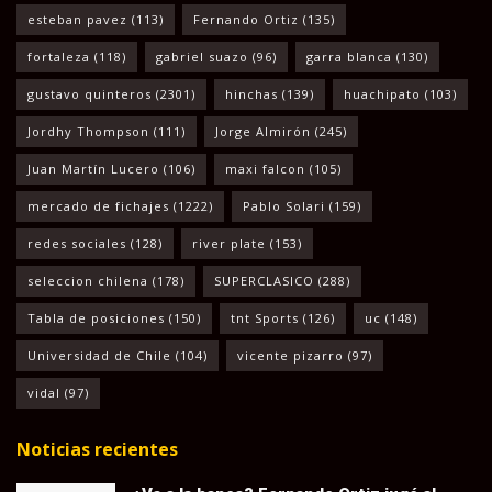
esteban pavez
(113)
Fernando Ortiz
(135)
fortaleza
(118)
gabriel suazo
(96)
garra blanca
(130)
gustavo quinteros
(2301)
hinchas
(139)
huachipato
(103)
Jordhy Thompson
(111)
Jorge Almirón
(245)
Juan Martín Lucero
(106)
maxi falcon
(105)
mercado de fichajes
(1222)
Pablo Solari
(159)
redes sociales
(128)
river plate
(153)
seleccion chilena
(178)
SUPERCLASICO
(288)
Tabla de posiciones
(150)
tnt Sports
(126)
uc
(148)
Universidad de Chile
(104)
vicente pizarro
(97)
vidal
(97)
Noticias recientes