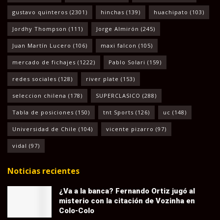
gustavo quinteros
(2301)
hinchas
(139)
huachipato
(103)
Jordhy Thompson
(111)
Jorge Almirón
(245)
Juan Martín Lucero
(106)
maxi falcon
(105)
mercado de fichajes
(1222)
Pablo Solari
(159)
redes sociales
(128)
river plate
(153)
seleccion chilena
(178)
SUPERCLASICO
(288)
Tabla de posiciones
(150)
tnt Sports
(126)
uc
(148)
Universidad de Chile
(104)
vicente pizarro
(97)
vidal
(97)
Noticias recientes
¿Va a la banca? Fernando Ortiz jugó al
misterio con la citación de Vozinha en
Colo-Colo