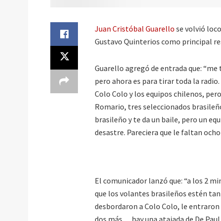
Juan Cristóbal Guarello
se volvió loco
Gustavo Quinterios como principal r
Guarello agregó de entrada que: “me t
pero ahora es para tirar toda la radio
Colo Colo y los equipos chilenos, pero
Romario, tres seleccionados brasileño
brasileño y te da un baile, pero un equ
desastre. Pareciera que le faltan ocho
El comunicador lanzó que: “a los 2 min
que los volantes brasileños estén ta
desbordaron a Colo Colo, le entraron p
dos más… hay una atajada de De Paul q