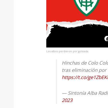
Los albos perdieron por goleada.
Hinchas de Colo Colo
tras eliminación po
https://t.co/ge1ZbE
— Sintonía Alba Rad
2023