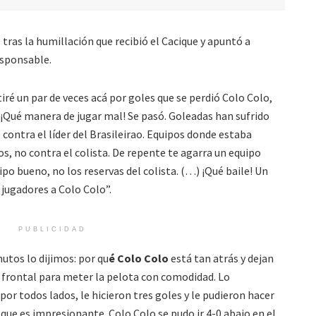
 tras la humillación que recibió el Cacique y apuntó a
esponsable.
iré un par de veces acá por goles que se perdió Colo Colo,
. ¡Qué manera de jugar mal! Se pasó. Goleadas han sufrido
 contra el líder del Brasileirao. Equipos donde estaba
s, no contra el colista. De repente te agarra un equipo
ipo bueno, no los reservas del colista. (…) ¡Qué baile! Un
 jugadores a Colo Colo”.
PUBLICIDAD
utos lo dijimos: por qu
é Colo Colo
está tan atrás y dejan
n frontal para meter la pelota con comodidad. Lo
or todos lados, le hicieron tres goles y le pudieron hacer
ue es impresionante. Colo Colo se pudo ir 4-0 abajo en el