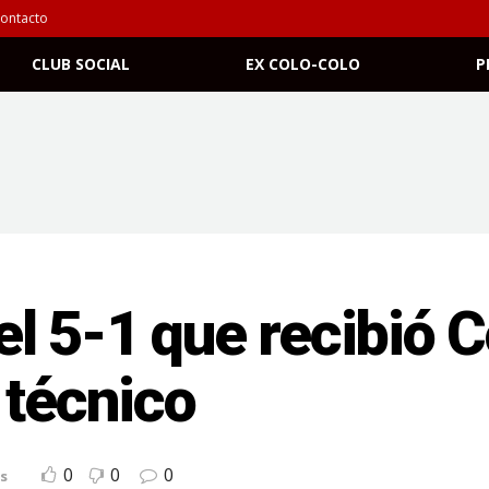
ontacto
CLUB SOCIAL
EX COLO-COLO
P
l 5-1 que recibió C
 técnico
0
0
0
s