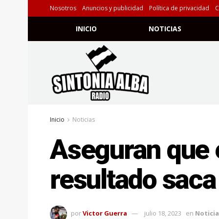
Nosotros
Anuncios y publicidad
Política de privacidad
C
INICIO
NOTICIAS
Inicio
Noticias
Aseguran que e
resultado saca
por
Victor Guerra
julio 18, 2023
en
Noticia