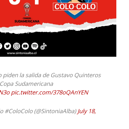
 piden la salida de Gustavo Quinteros
r Copa Sudamericana
KN3o
pic.twitter.com/378oQAnYEN
io #ColoColo (@SintoniaAlba)
July 18,