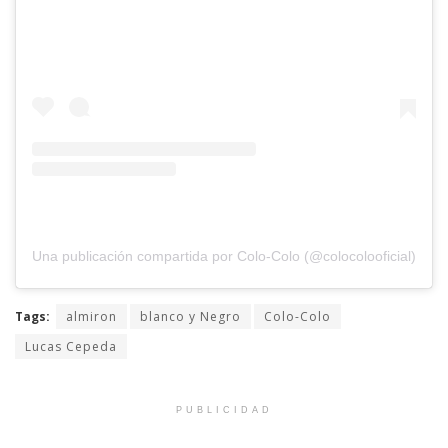
Una publicación compartida por Colo-Colo (@colocolooficial)
Tags:
almiron
blanco y Negro
Colo-Colo
Lucas Cepeda
PUBLICIDAD