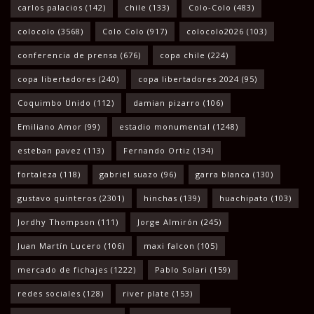
carlos palacios
(142)
chile
(133)
Colo-Colo
(483)
colocolo
(3568)
Colo Colo
(917)
colocolo2026
(103)
conferencia de prensa
(676)
copa chile
(224)
copa libertadores
(240)
copa libertadores 2024
(95)
Coquimbo Unido
(112)
damian pizarro
(106)
Emiliano Amor
(99)
estadio monumental
(1248)
esteban pavez
(113)
Fernando Ortiz
(134)
fortaleza
(118)
gabriel suazo
(96)
garra blanca
(130)
gustavo quinteros
(2301)
hinchas
(139)
huachipato
(103)
Jordhy Thompson
(111)
Jorge Almirón
(245)
Juan Martín Lucero
(106)
maxi falcon
(105)
mercado de fichajes
(1222)
Pablo Solari
(159)
redes sociales
(128)
river plate
(153)