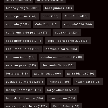
blanco y Negro
(2085)
boca juniors
(148)
carlos palacios
(142)
chile
(133)
Colo-Colo
(483)
colocolo
(3568)
Colo Colo
(917)
colocolo2026
(106)
conferencia de prensa
(676)
copa chile
(224)
copa libertadores
(241)
copa libertadores 2024
(95)
Coquimbo Unido
(112)
damian pizarro
(106)
Emiliano Amor
(99)
estadio monumental
(1248)
esteban pavez
(113)
Fernando Ortiz
(135)
fortaleza
(118)
gabriel suazo
(96)
garra blanca
(130)
gustavo quinteros
(2301)
hinchas
(139)
huachipato
(103)
Jordhy Thompson
(111)
Jorge Almirón
(245)
Juan Martín Lucero
(106)
maxi falcon
(105)
mercado de fichajes
(1222)
Pablo Solari
(159)