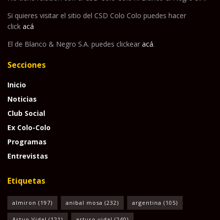
Si quieres visitar el sitio del CSD Colo Colo puedes hacer
click
acá
El de Blanco & Negro S.A. puedes clickear
acá
.
Secciones
Inicio
Noticias
Club Social
Ex Colo-Colo
Programas
Entrevistas
Etiquetas
almiron
(197)
anibal mosa
(232)
argentina
(105)
Artuo Vidal
(121)
arturo vidal
(240)