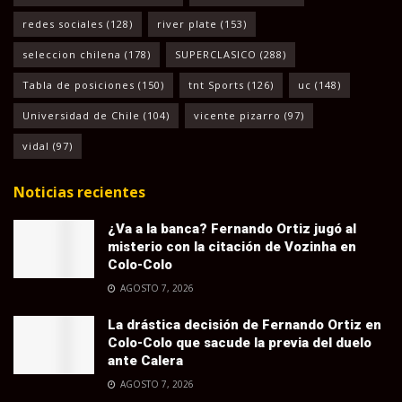
redes sociales
(128)
river plate
(153)
seleccion chilena
(178)
SUPERCLASICO
(288)
Tabla de posiciones
(150)
tnt Sports
(126)
uc
(148)
Universidad de Chile
(104)
vicente pizarro
(97)
vidal
(97)
Noticias recientes
¿Va a la banca? Fernando Ortiz jugó al
misterio con la citación de Vozinha en
Colo-Colo
AGOSTO 7, 2026
La drástica decisión de Fernando Ortiz en
Colo-Colo que sacude la previa del duelo
ante Calera
AGOSTO 7, 2026