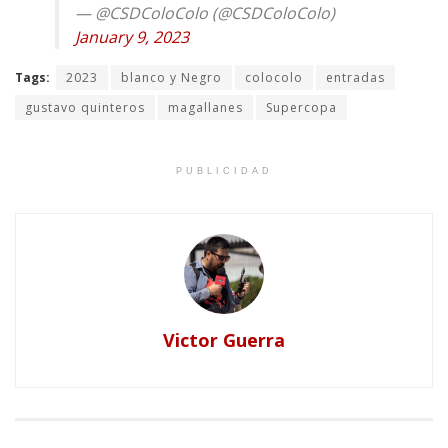
— @CSDColoColo (@CSDColoColo)
January 9, 2023
Tags:
2023
blanco y Negro
colocolo
entradas
gustavo quinteros
magallanes
Supercopa
PUBLICIDAD
Victor Guerra