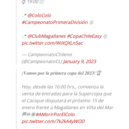
⌚ 19:00 🕖
📍
@ColoColo
#CampeonatoPrimeraDivisión
🥇
📍
@ClubMagallanes
#CopaChileEasy
🥇
pic.twitter.com/WiXQXLn5ac
— CampeonatoChileno
(@CampeonatoCL)
January 9, 2023
¡𝐕𝐚𝐦𝐨𝐬 𝐩𝐨𝐫 𝐥𝐚 𝐩𝐫𝐢𝐦𝐞𝐫𝐚 𝐜𝐨𝐩𝐚 𝐝𝐞𝐥 𝟐𝟎𝟐𝟑! 🏆
Hoy, desde las 16:00 hrs., comienza la
venta de entradas para la Supercopa que
el Cacique disputará el próximo 15 de
enero frente a Magallanes en Viña del Mar
🏁🤟🏽
#AMorirPorElColo
pic.twitter.com/7k2kA4yWOD