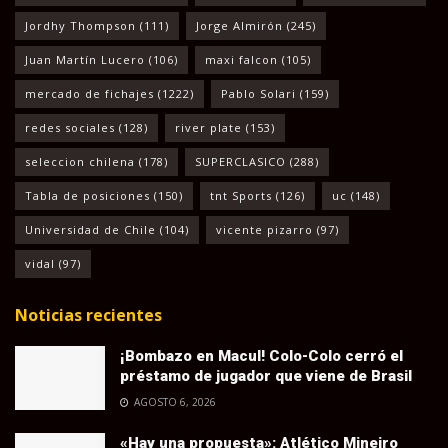
Jordhy Thompson
(111)
Jorge Almirón
(245)
Juan Martín Lucero
(106)
maxi falcon
(105)
mercado de fichajes
(1222)
Pablo Solari
(159)
redes sociales
(128)
river plate
(153)
seleccion chilena
(178)
SUPERCLASICO
(288)
Tabla de posiciones
(150)
tnt Sports
(126)
uc
(148)
Universidad de Chile
(104)
vicente pizarro
(97)
vidal
(97)
Noticias recientes
¡Bombazo en Macul! Colo-Colo cerró el
préstamo de jugador que viene de Brasil
AGOSTO 6, 2026
«Hay una propuesta»: Atlético Mineiro