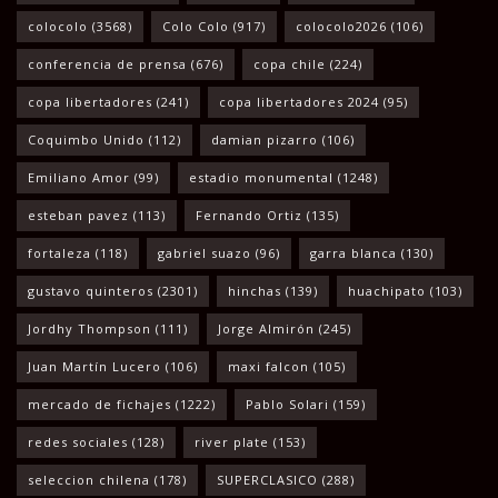
colocolo
(3568)
Colo Colo
(917)
colocolo2026
(106)
conferencia de prensa
(676)
copa chile
(224)
copa libertadores
(241)
copa libertadores 2024
(95)
Coquimbo Unido
(112)
damian pizarro
(106)
Emiliano Amor
(99)
estadio monumental
(1248)
esteban pavez
(113)
Fernando Ortiz
(135)
fortaleza
(118)
gabriel suazo
(96)
garra blanca
(130)
gustavo quinteros
(2301)
hinchas
(139)
huachipato
(103)
Jordhy Thompson
(111)
Jorge Almirón
(245)
Juan Martín Lucero
(106)
maxi falcon
(105)
mercado de fichajes
(1222)
Pablo Solari
(159)
redes sociales
(128)
river plate
(153)
seleccion chilena
(178)
SUPERCLASICO
(288)