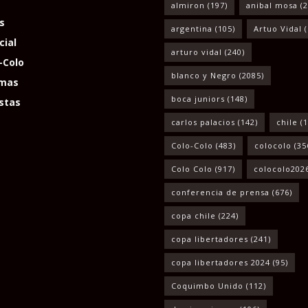
almiron
(197)
anibal mosa
(2
s
argentina
(105)
Artuo Vidal
(
cial
arturo vidal
(240)
-Colo
blanco y Negro
(2085)
mas
boca juniors
(148)
stas
carlos palacios
(142)
chile
(1
Colo-Colo
(483)
colocolo
(35
Colo Colo
(917)
colocolo202
conferencia de prensa
(676)
copa chile
(224)
copa libertadores
(241)
copa libertadores 2024
(95)
Coquimbo Unido
(112)