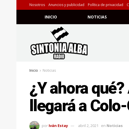
Nosotros
Anuncios y publicidad
Política de privacidad
C
INICIO
NOTICIAS
Inicio
Noticias
¿Y ahora qué?
llegará a Colo
por
Iván Estay
abril 2, 2021
en
Noticias