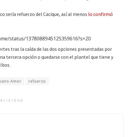
o sería refuerzo del Cacique, así al menos
lo confirmó
omme/status/1378088945125359616?s=20
ertes tras la caída de las dos opciones presentadas por
a tercera opción o quedarse con el plantel que tiene y
albos.
liano Amor
refuerzo
BLICIDAD