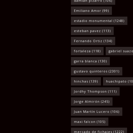
damian pizarro
(106)
Emiliano Amor
(99)
estadio monumental
(1248)
esteban pavez
(113)
Fernando Ortiz
(134)
fortaleza
(118)
gabriel suaz
garra blanca
(130)
gustavo quinteros
(2301)
hinchas
(139)
huachipato
(10
Jordhy Thompson
(111)
Jorge Almirón
(245)
Juan Martín Lucero
(106)
maxi falcon
(105)
mercado de fichajes
(1222)