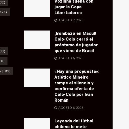
Vozinha sueña con
32)
jugar la Copa
121)
Libertadores
AGOSTO 7, 2026
¡Bombazo en Macul!
Colo-Colo cerró el
préstamo de jugador
que viene de Brasil
33)
AGOSTO 6, 2026
68)
6
(105)
«Hay una propuesta»:
Atlético Mineiro
rompe el silencio y
confirma oferta de
Colo-Colo por Iván
Román
AGOSTO 6, 2026
Leyenda del fútbol
chileno le mete