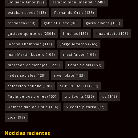
Emiliano Amor
(99)
estadio monumental
(1248)
esteban pavez
(113)
Fernando Ortiz
(135)
fortaleza
(118)
gabriel suazo
(96)
garra blanca
(130)
gustavo quinteros
(2301)
hinchas
(139)
huachipato
(103)
Jordhy Thompson
(111)
Jorge Almirón
(245)
Juan Martín Lucero
(106)
maxi falcon
(105)
mercado de fichajes
(1222)
Pablo Solari
(159)
redes sociales
(128)
river plate
(153)
seleccion chilena
(178)
SUPERCLASICO
(288)
Tabla de posiciones
(150)
tnt Sports
(126)
uc
(148)
Universidad de Chile
(104)
vicente pizarro
(97)
vidal
(97)
Noticias recientes