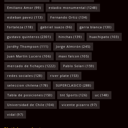
Emiliano Amor
(99)
estadio monumental
(1248)
esteban pavez
(113)
Fernando Ortiz
(134)
fortaleza
(118)
gabriel suazo
(96)
garra blanca
(130)
gustavo quinteros
(2301)
hinchas
(139)
huachipato
(103)
Jordhy Thompson
(111)
Jorge Almirón
(245)
Juan Martín Lucero
(106)
maxi falcon
(105)
mercado de fichajes
(1222)
Pablo Solari
(159)
redes sociales
(128)
river plate
(153)
seleccion chilena
(178)
SUPERCLASICO
(288)
Tabla de posiciones
(150)
tnt Sports
(126)
uc
(148)
Universidad de Chile
(104)
vicente pizarro
(97)
vidal
(97)