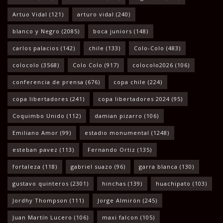
Artuo Vidal
(121)
arturo vidal
(240)
blanco y Negro
(2085)
boca juniors
(148)
carlos palacios
(142)
chile
(133)
Colo-Colo
(483)
colocolo
(3568)
Colo Colo
(917)
colocolo2026
(106)
conferencia de prensa
(676)
copa chile
(224)
copa libertadores
(241)
copa libertadores 2024
(95)
Coquimbo Unido
(112)
damian pizarro
(106)
Emiliano Amor
(99)
estadio monumental
(1248)
esteban pavez
(113)
Fernando Ortiz
(135)
fortaleza
(118)
gabriel suazo
(96)
garra blanca
(130)
gustavo quinteros
(2301)
hinchas
(139)
huachipato
(103)
Jordhy Thompson
(111)
Jorge Almirón
(245)
Juan Martín Lucero
(106)
maxi falcon
(105)