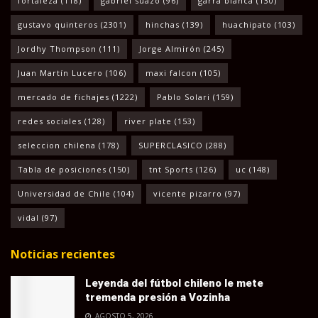
fortaleza
(118)
gabriel suazo
(96)
garra blanca
(130)
gustavo quinteros
(2301)
hinchas
(139)
huachipato
(103)
Jordhy Thompson
(111)
Jorge Almirón
(245)
Juan Martín Lucero
(106)
maxi falcon
(105)
mercado de fichajes
(1222)
Pablo Solari
(159)
redes sociales
(128)
river plate
(153)
seleccion chilena
(178)
SUPERCLASICO
(288)
Tabla de posiciones
(150)
tnt Sports
(126)
uc
(148)
Universidad de Chile
(104)
vicente pizarro
(97)
vidal
(97)
Noticias recientes
Leyenda del fútbol chileno le mete
tremenda presión a Vozinha
AGOSTO 5, 2026