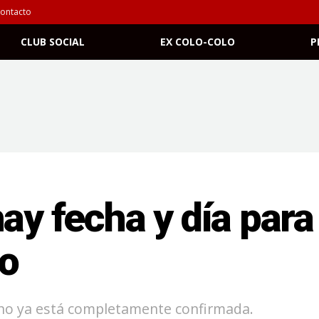
ontacto
CLUB SOCIAL
EX COLO-COLO
P
ay fecha y día para l
no
ino ya está completamente confirmada.