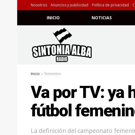
Nosotros
Anuncios y publicidad
Política de privacidad
C
INICIO
NOTICIAS
Inicio
femenino
Va por TV: ya h
fútbol femeni
La definición del campeonato femen