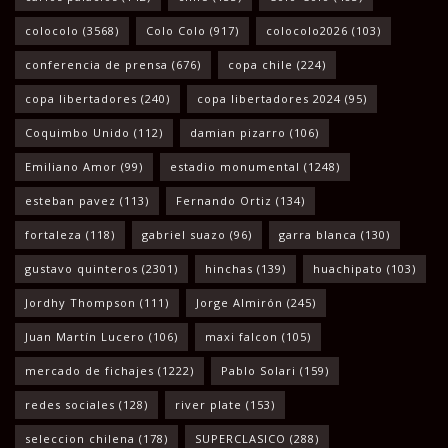
colocolo
(3568)
Colo Colo
(917)
colocolo2026
(103)
conferencia de prensa
(676)
copa chile
(224)
copa libertadores
(240)
copa libertadores 2024
(95)
Coquimbo Unido
(112)
damian pizarro
(106)
Emiliano Amor
(99)
estadio monumental
(1248)
esteban pavez
(113)
Fernando Ortiz
(134)
fortaleza
(118)
gabriel suazo
(96)
garra blanca
(130)
gustavo quinteros
(2301)
hinchas
(139)
huachipato
(103)
Jordhy Thompson
(111)
Jorge Almirón
(245)
Juan Martín Lucero
(106)
maxi falcon
(105)
mercado de fichajes
(1222)
Pablo Solari
(159)
redes sociales
(128)
river plate
(153)
seleccion chilena
(178)
SUPERCLASICO
(288)