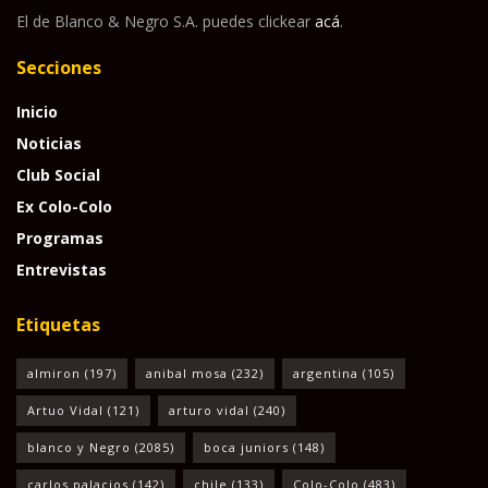
El de Blanco & Negro S.A. puedes clickear
acá
.
Secciones
Inicio
Noticias
Club Social
Ex Colo-Colo
Programas
Entrevistas
Etiquetas
almiron
(197)
anibal mosa
(232)
argentina
(105)
Artuo Vidal
(121)
arturo vidal
(240)
blanco y Negro
(2085)
boca juniors
(148)
carlos palacios
(142)
chile
(133)
Colo-Colo
(483)