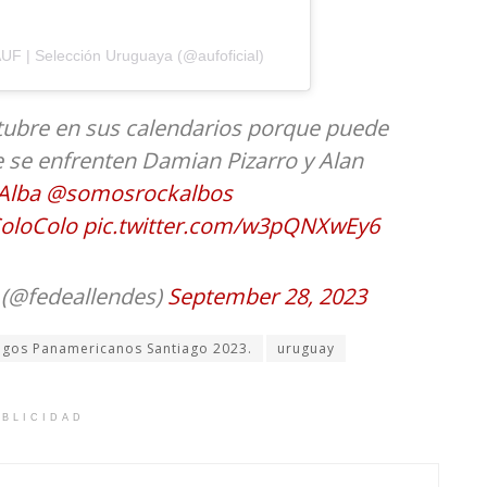
UF | Selección Uruguaya (@aufoficial)
tubre en sus calendarios porque puede
ue se enfrenten Damian Pizarro y Alan
Alba
@somosrockalbos
oloColo
pic.twitter.com/w3pQNXwEy6
 (@fedeallendes)
September 28, 2023
egos Panamericanos Santiago 2023.
uruguay
BLICIDAD