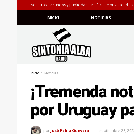
Nosotros
Anuncios y publicidad
Política de privacidad
C
INICIO
NOTICIAS
Inicio
Noticias
¡Tremenda noti
por Uruguay p
por
José Pablo Guevara
septiembre 28, 202