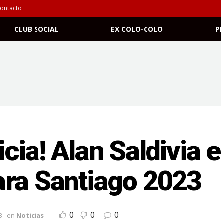
ontacto
CLUB SOCIAL
EX COLO-COLO
P
cia! Alan Saldivia
ara Santiago 2023
0
0
0
3
en
Noticias