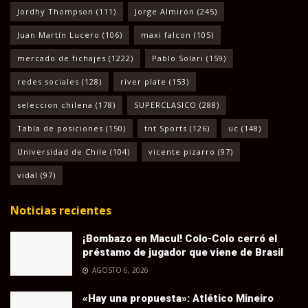
Jordhy Thompson
(111)
Jorge Almirón
(245)
Juan Martín Lucero
(106)
maxi falcon
(105)
mercado de fichajes
(1222)
Pablo Solari
(159)
redes sociales
(128)
river plate
(153)
seleccion chilena
(178)
SUPERCLASICO
(288)
Tabla de posiciones
(150)
tnt Sports
(126)
uc
(148)
Universidad de Chile
(104)
vicente pizarro
(97)
vidal
(97)
Noticias recientes
¡Bombazo en Macul! Colo-Colo cerró el
préstamo de jugador que viene de Brasil
AGOSTO 6, 2026
«Hay una propuesta»: Atlético Mineiro