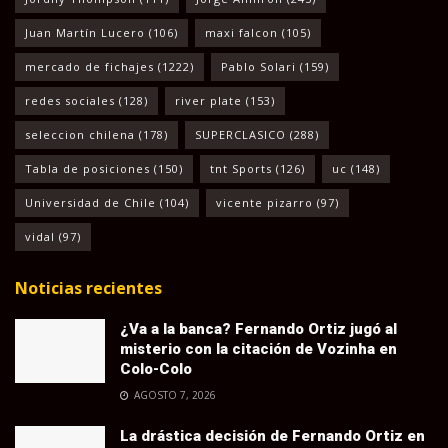
Juan Martín Lucero
(106)
maxi falcon
(105)
mercado de fichajes
(1222)
Pablo Solari
(159)
redes sociales
(128)
river plate
(153)
seleccion chilena
(178)
SUPERCLASICO
(288)
Tabla de posiciones
(150)
tnt Sports
(126)
uc
(148)
Universidad de Chile
(104)
vicente pizarro
(97)
vidal
(97)
Noticias recientes
¿Va a la banca? Fernando Ortiz jugó al
misterio con la citación de Vozinha en
Colo-Colo
AGOSTO 7, 2026
La drástica decisión de Fernando Ortiz en