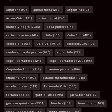
almiron
(197)
anibal mosa
(232)
argentina
(105)
Artuo Vidal
(121)
arturo vidal
(240)
blanco y Negro
(2085)
boca juniors
(148)
carlos palacios
(142)
chile
(133)
Colo-Colo
(483)
colocolo
(3568)
Colo Colo
(917)
colocolo2026
(106)
conferencia de prensa
(676)
copa chile
(224)
copa libertadores
(241)
copa libertadores 2024
(95)
Coquimbo Unido
(112)
damian pizarro
(106)
Emiliano Amor
(99)
estadio monumental
(1248)
esteban pavez
(113)
Fernando Ortiz
(135)
fortaleza
(118)
gabriel suazo
(96)
garra blanca
(130)
gustavo quinteros
(2301)
hinchas
(139)
huachipato
(103)
Jordhy Thompson
(111)
Jorge Almirón
(245)