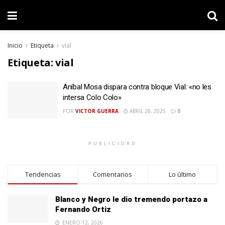
Inicio
Etiqueta
vial
Etiqueta:
vial
Aníbal Mosa dispara contra bloque Vial: «no les
intersa Colo Colo»
POR
VICTOR GUERRA
ABRIL 28, 2025
0
PUBLICIDAD
Tendencias
Comentarios
Lo último
Blanco y Negro le dio tremendo portazo a
Fernando Ortiz
ENERO 12, 2026