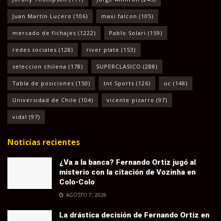
Juan Martín Lucero
(106)
maxi falcon
(105)
mercado de fichajes
(1222)
Pablo Solari
(159)
redes sociales
(128)
river plate
(153)
seleccion chilena
(178)
SUPERCLASICO
(288)
Tabla de posiciones
(150)
tnt Sports
(126)
uc
(148)
Universidad de Chile
(104)
vicente pizarro
(97)
vidal
(97)
Noticias recientes
¿Va a la banca? Fernando Ortiz jugó al
misterio con la citación de Vozinha en
Colo-Colo
AGOSTO 7, 2026
La drástica decisión de Fernando Ortiz en