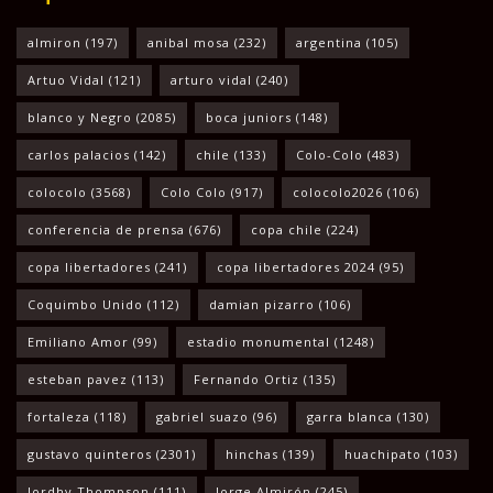
almiron
(197)
anibal mosa
(232)
argentina
(105)
Artuo Vidal
(121)
arturo vidal
(240)
blanco y Negro
(2085)
boca juniors
(148)
carlos palacios
(142)
chile
(133)
Colo-Colo
(483)
colocolo
(3568)
Colo Colo
(917)
colocolo2026
(106)
conferencia de prensa
(676)
copa chile
(224)
copa libertadores
(241)
copa libertadores 2024
(95)
Coquimbo Unido
(112)
damian pizarro
(106)
Emiliano Amor
(99)
estadio monumental
(1248)
esteban pavez
(113)
Fernando Ortiz
(135)
fortaleza
(118)
gabriel suazo
(96)
garra blanca
(130)
gustavo quinteros
(2301)
hinchas
(139)
huachipato
(103)
Jordhy Thompson
(111)
Jorge Almirón
(245)