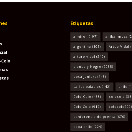
nes
Etiquetas
almiron
(197)
anibal mosa
(2
s
argentina
(105)
Artuo Vidal
(
cial
arturo vidal
(240)
-Colo
blanco y Negro
(2085)
mas
boca juniors
(148)
stas
carlos palacios
(142)
chile
(1
Colo-Colo
(483)
colocolo
(35
Colo Colo
(917)
colocolo202
conferencia de prensa
(676)
copa chile
(224)