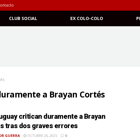
ontacto
CLUB SOCIAL
EX COLO-COLO
P
tés
 duramente a Brayan Cortés
uguay critican duramente a Brayan
s tras dos graves errores
OR GUERRA
OCTUBRE 26, 2025
0