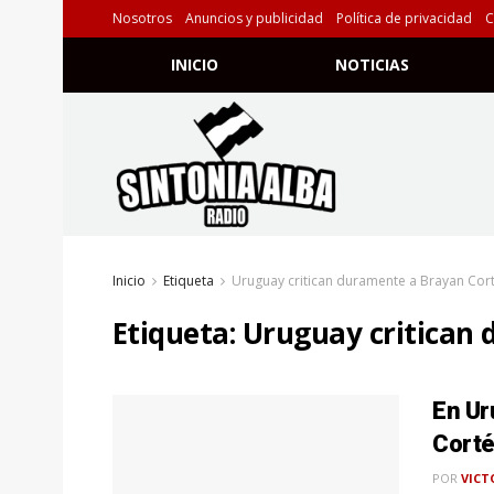
Nosotros
Anuncios y publicidad
Política de privacidad
C
INICIO
NOTICIAS
Inicio
Etiqueta
Uruguay critican duramente a Brayan Cor
Etiqueta:
Uruguay critican
En Ur
Corté
POR
VICT