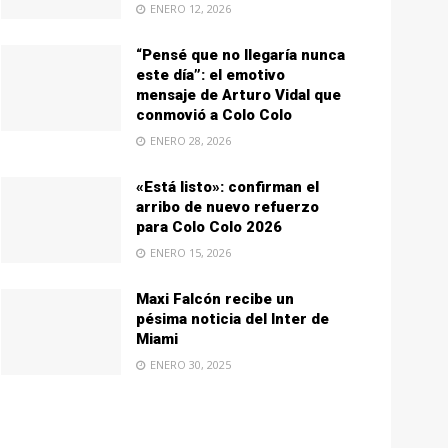
ENERO 12, 2026
“Pensé que no llegaría nunca
este día”: el emotivo
mensaje de Arturo Vidal que
conmovió a Colo Colo
ENERO 28, 2026
«Está listo»: confirman el
arribo de nuevo refuerzo
para Colo Colo 2026
ENERO 15, 2026
Maxi Falcón recibe un
pésima noticia del Inter de
Miami
ENERO 30, 2025