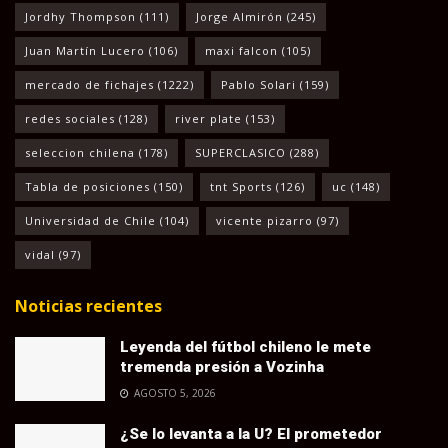
Jordhy Thompson
(111)
Jorge Almirón
(245)
Juan Martín Lucero
(106)
maxi falcon
(105)
mercado de fichajes
(1222)
Pablo Solari
(159)
redes sociales
(128)
river plate
(153)
seleccion chilena
(178)
SUPERCLASICO
(288)
Tabla de posiciones
(150)
tnt Sports
(126)
uc
(148)
Universidad de Chile
(104)
vicente pizarro
(97)
vidal
(97)
Noticias recientes
Leyenda del fútbol chileno le mete
tremenda presión a Vozinha
AGOSTO 5, 2026
¿Se lo levanta a la U? El prometedor