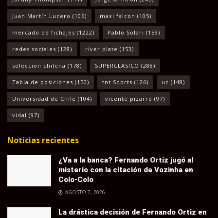
Juan Martín Lucero
(106)
maxi falcon
(105)
mercado de fichajes
(1222)
Pablo Solari
(159)
redes sociales
(128)
river plate
(153)
seleccion chilena
(178)
SUPERCLASICO
(288)
Tabla de posiciones
(150)
tnt Sports
(126)
uc
(148)
Universidad de Chile
(104)
vicente pizarro
(97)
vidal
(97)
Noticias recientes
¿Va a la banca? Fernando Ortiz jugó al
misterio con la citación de Vozinha en
Colo-Colo
AGOSTO 7, 2026
La drástica decisión de Fernando Ortiz en