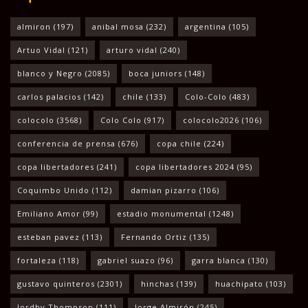
almiron
(197)
anibal mosa
(232)
argentina
(105)
Artuo Vidal
(121)
arturo vidal
(240)
blanco y Negro
(2085)
boca juniors
(148)
carlos palacios
(142)
chile
(133)
Colo-Colo
(483)
colocolo
(3568)
Colo Colo
(917)
colocolo2026
(106)
conferencia de prensa
(676)
copa chile
(224)
copa libertadores
(241)
copa libertadores 2024
(95)
Coquimbo Unido
(112)
damian pizarro
(106)
Emiliano Amor
(99)
estadio monumental
(1248)
esteban pavez
(113)
Fernando Ortiz
(135)
fortaleza
(118)
gabriel suazo
(96)
garra blanca
(130)
gustavo quinteros
(2301)
hinchas
(139)
huachipato
(103)
Jordhy Thompson
(111)
Jorge Almirón
(245)