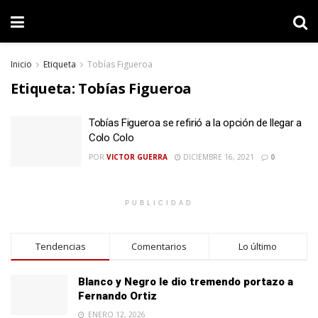
Inicio
Etiqueta
Tobías Figueroa
Etiqueta:
Tobías Figueroa
Tobías Figueroa se refirió a la opción de llegar a
Colo Colo
POR
VICTOR GUERRA
DICIEMBRE 16, 2021
0
PUBLICIDAD
Tendencias
Comentarios
Lo último
Blanco y Negro le dio tremendo portazo a
Fernando Ortiz
ENERO 12, 2026