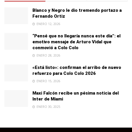
Blanco y Negro le dio tremendo portazo a
Fernando Ortiz
ENERO 12, 2026
“Pensé que no llegaría nunca este día”: el
emotivo mensaje de Arturo Vidal que
conmovió a Colo Colo
ENERO 28, 2026
«Está listo»: confirman el arribo de nuevo
refuerzo para Colo Colo 2026
ENERO 15, 2026
Maxi Falcón recibe un pésima noticia del
Inter de Miami
ENERO 30, 2025