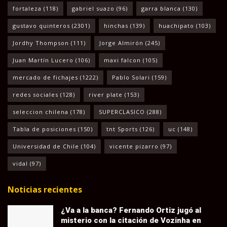
fortaleza
(118)
gabriel suazo
(96)
garra blanca
(130)
gustavo quinteros
(2301)
hinchas
(139)
huachipato
(103)
Jordhy Thompson
(111)
Jorge Almirón
(245)
Juan Martín Lucero
(106)
maxi falcon
(105)
mercado de fichajes
(1222)
Pablo Solari
(159)
redes sociales
(128)
river plate
(153)
seleccion chilena
(178)
SUPERCLASICO
(288)
Tabla de posiciones
(150)
tnt Sports
(126)
uc
(148)
Universidad de Chile
(104)
vicente pizarro
(97)
vidal
(97)
Noticias recientes
¿Va a la banca? Fernando Ortiz jugó al
misterio con la citación de Vozinha en