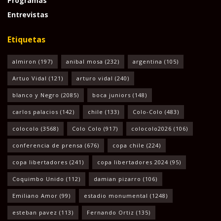
Programas
Entrevistas
Etiquetas
almiron
(197)
anibal mosa
(232)
argentina
(105)
Artuo Vidal
(121)
arturo vidal
(240)
blanco y Negro
(2085)
boca juniors
(148)
carlos palacios
(142)
chile
(133)
Colo-Colo
(483)
colocolo
(3568)
Colo Colo
(917)
colocolo2026
(106)
conferencia de prensa
(676)
copa chile
(224)
copa libertadores
(241)
copa libertadores 2024
(95)
Coquimbo Unido
(112)
damian pizarro
(106)
Emiliano Amor
(99)
estadio monumental
(1248)
esteban pavez
(113)
Fernando Ortiz
(135)