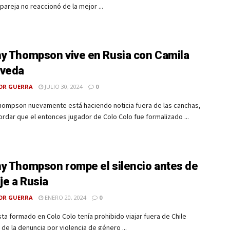
 pareja no reaccionó de la mejor ...
y Thompson vive en Rusia con Camila
lveda
OR GUERRA
JULIO 30, 2024
0
hompson nuevamente está haciendo noticia fuera de las canchas,
rdar que el entonces jugador de Colo Colo fue formalizado ...
y Thompson rompe el silencio antes de
aje a Rusia
OR GUERRA
ENERO 20, 2024
0
ista formado en Colo Colo tenía prohibido viajar fuera de Chile
de la denuncia por violencia de género ...