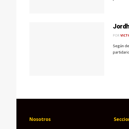
Jordh
POR
VICT
Según det
partidari
Nosotros
Seccio