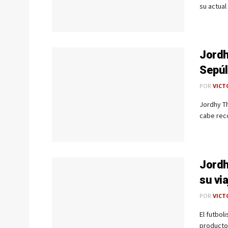
su actual
Jordh
Sepú
POR
VICT
Jordhy T
cabe reco
Jordh
su vi
POR
VICT
El futbol
producto 