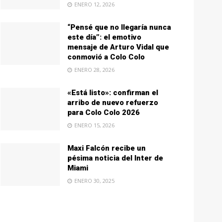
ENERO 12, 2026
“Pensé que no llegaría nunca
este día”: el emotivo
mensaje de Arturo Vidal que
conmovió a Colo Colo
ENERO 28, 2026
«Está listo»: confirman el
arribo de nuevo refuerzo
para Colo Colo 2026
ENERO 15, 2026
Maxi Falcón recibe un
pésima noticia del Inter de
Miami
ENERO 30, 2025