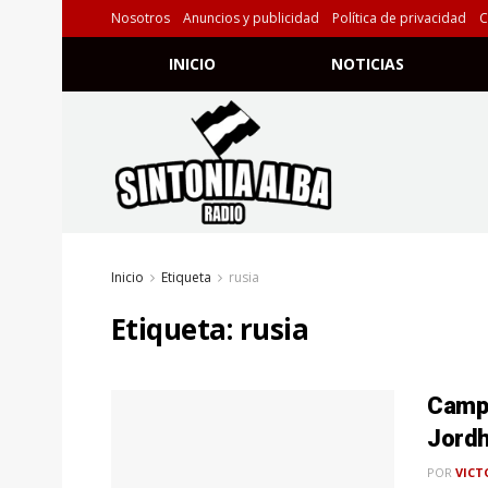
Nosotros
Anuncios y publicidad
Política de privacidad
C
INICIO
NOTICIAS
Inicio
Etiqueta
rusia
Etiqueta:
rusia
Campe
Jord
POR
VICT