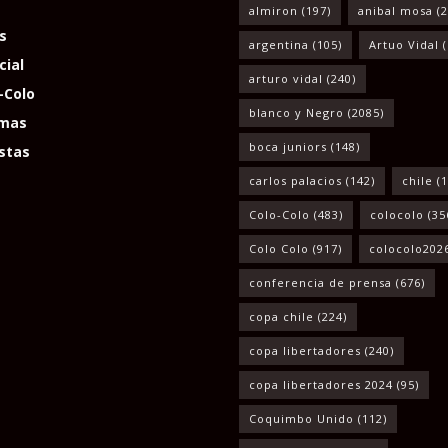
almiron
(197)
anibal mosa
(2
s
argentina
(105)
Artuo Vidal
(
cial
arturo vidal
(240)
-Colo
blanco y Negro
(2085)
mas
boca juniors
(148)
stas
carlos palacios
(142)
chile
(1
Colo-Colo
(483)
colocolo
(35
Colo Colo
(917)
colocolo202
conferencia de prensa
(676)
copa chile
(224)
copa libertadores
(240)
copa libertadores 2024
(95)
Coquimbo Unido
(112)