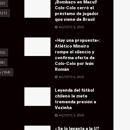
¡Bombazo en Macul!
32)
Colo-Colo cerró el
121)
préstamo de jugador
que viene de Brasil
AGOSTO 6, 2026
«Hay una propuesta»:
Atlético Mineiro
rompe el silencio y
33)
confirma oferta de
68)
Colo-Colo por Iván
Román
6
(104)
AGOSTO 6, 2026
Leyenda del fútbol
chileno le mete
tremenda presión a
Vozinha
AGOSTO 5, 2026
¿Se lo levanta a la U?