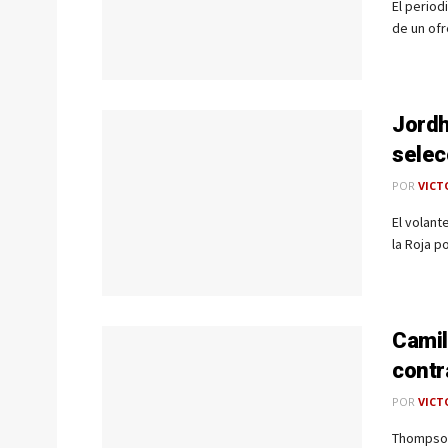
El period
de un ofr
Jordh
selec
POR
VICT
El volan
la Roja p
Camil
contr
POR
VICT
Thompson 