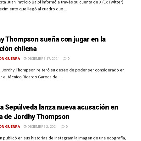
ista Juan Patricio Balbi informó a través su cuenta de X (Ex Twitter)
ecimiento que llegó al cuadro que ...
y Thompson sueña con jugar en la
ción chilena
OR GUERRA
DICIEMBRE 17, 2024
0
te Jordhy Thompson reiteró su deseo de poder ser considerado en
or el técnico Ricardo Gareca de ...
a Sepúlveda lanza nueva acusación en
a de Jordhy Thompson
OR GUERRA
DICIEMBRE 2, 2024
0
publicó en sus historias de Instagram la imagen de una ecografía,