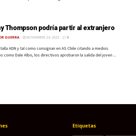
y Thompson podría partir al extranjero
OR GUERRA
NOVIEMBRE 24, 2023
0
alla ADN y tal como consignan en AS Chile citando a medios
os como Dale Albo, los directivos aprobaron la salida del joven ...
nes
Etiquetas