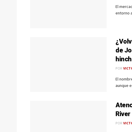
El merca
entorno a
¿Volv
de Jo
hinch
POR
VICT
El nombre
aunque es
Atenc
River
POR
VICT