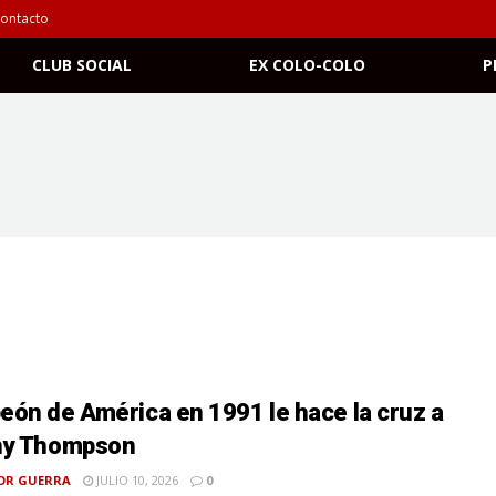
ontacto
CLUB SOCIAL
EX COLO-COLO
P
ón de América en 1991 le hace la cruz a
hy Thompson
OR GUERRA
JULIO 10, 2026
0