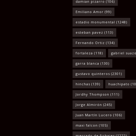
damian pizarro
(106)
Emiliano Amor
(99)
estadio monumental
(1248)
esteban pavez
(113)
Fernando Ortiz
(134)
fortaleza
(118)
gabriel suaz
garra blanca
(130)
gustavo quinteros
(2301)
hinchas
(139)
huachipato
(10
Jordhy Thompson
(111)
Jorge Almirón
(245)
Juan Martín Lucero
(106)
maxi falcon
(105)
mercado de fichajes
(1222)