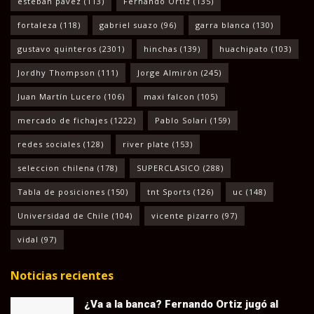
esteban pavez
(113)
Fernando Ortiz
(135)
fortaleza
(118)
gabriel suazo
(96)
garra blanca
(130)
gustavo quinteros
(2301)
hinchas
(139)
huachipato
(103)
Jordhy Thompson
(111)
Jorge Almirón
(245)
Juan Martín Lucero
(106)
maxi falcon
(105)
mercado de fichajes
(1222)
Pablo Solari
(159)
redes sociales
(128)
river plate
(153)
seleccion chilena
(178)
SUPERCLASICO
(288)
Tabla de posiciones
(150)
tnt Sports
(126)
uc
(148)
Universidad de Chile
(104)
vicente pizarro
(97)
vidal
(97)
Noticias recientes
¿Va a la banca? Fernando Ortiz jugó al