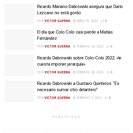
Ricardo Mariano Dabrowski asegura que Darío
Lezcano no está gordo
POR
VICTOR GUERRA
ABRIL 10, 2023
0
El día que Colo Colo casi pierde a Matías
Fernández
POR
VICTOR GUERRA
FEBRERO 16, 2023
0
Ricardo Dabrowski sobre Colo-Colo 2022: «le
cuesta imponer jerarquía»
POR
VICTOR GUERRA
FEBRERO 28, 2022
0
Ricardo Dabrowski a Gustavo Quinteros: “Es
necesario sumar otro delantero”
POR
VICTOR GUERRA
FEBRERO 3, 2022
0
PUBLICIDAD