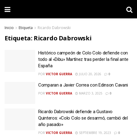
Inicio
Etiqueta
Ricardo Dabrowski
Etiqueta:
Ricardo Dabrowski
Histórico campeón de Colo Colo defiende con
todo al «Dibu» Martínez tras perder la final ante
España
POR
VICTOR GUERRA
JULIO 20, 2026
0
Comparan a Javier Correa con Edinson Cavani
POR
VICTOR GUERRA
MARZO 3, 2025
0
Ricardo Dabrowski defiende a Gustavo
Quinteros: «Colo Colo se desarmó, cambió del
año pasado»
POR
VICTOR GUERRA
SEPTIEMBRE 19, 2023
0