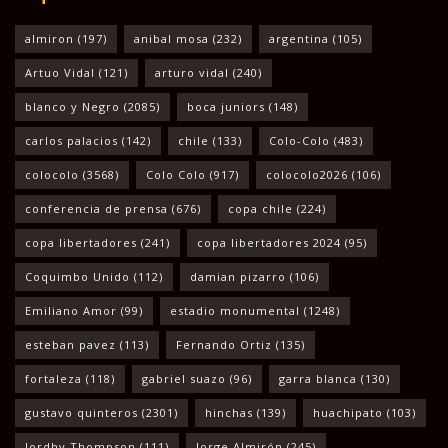
almiron
(197)
anibal mosa
(232)
argentina
(105)
Artuo Vidal
(121)
arturo vidal
(240)
blanco y Negro
(2085)
boca juniors
(148)
carlos palacios
(142)
chile
(133)
Colo-Colo
(483)
colocolo
(3568)
Colo Colo
(917)
colocolo2026
(106)
conferencia de prensa
(676)
copa chile
(224)
copa libertadores
(241)
copa libertadores 2024
(95)
Coquimbo Unido
(112)
damian pizarro
(106)
Emiliano Amor
(99)
estadio monumental
(1248)
esteban pavez
(113)
Fernando Ortiz
(135)
fortaleza
(118)
gabriel suazo
(96)
garra blanca
(130)
gustavo quinteros
(2301)
hinchas
(139)
huachipato
(103)
Jordhy Thompson
(111)
Jorge Almirón
(245)