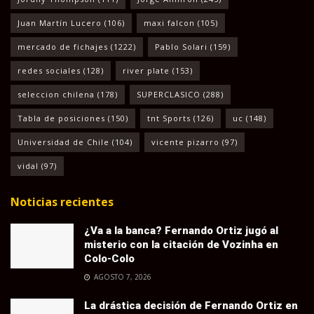
Juan Martín Lucero
(106)
maxi falcon
(105)
mercado de fichajes
(1222)
Pablo Solari
(159)
redes sociales
(128)
river plate
(153)
seleccion chilena
(178)
SUPERCLASICO
(288)
Tabla de posiciones
(150)
tnt Sports
(126)
uc
(148)
Universidad de Chile
(104)
vicente pizarro
(97)
vidal
(97)
Noticias recientes
¿Va a la banca? Fernando Ortiz jugó al
misterio con la citación de Vozinha en
Colo-Colo
AGOSTO 7, 2026
La drástica decisión de Fernando Ortiz en