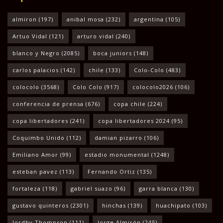
almiron
(197)
anibal mosa
(232)
argentina
(105)
Artuo Vidal
(121)
arturo vidal
(240)
blanco y Negro
(2085)
boca juniors
(148)
carlos palacios
(142)
chile
(133)
Colo-Colo
(483)
colocolo
(3568)
Colo Colo
(917)
colocolo2026
(106)
conferencia de prensa
(676)
copa chile
(224)
copa libertadores
(241)
copa libertadores 2024
(95)
Coquimbo Unido
(112)
damian pizarro
(106)
Emiliano Amor
(99)
estadio monumental
(1248)
esteban pavez
(113)
Fernando Ortiz
(135)
fortaleza
(118)
gabriel suazo
(96)
garra blanca
(130)
gustavo quinteros
(2301)
hinchas
(139)
huachipato
(103)
Jordhy Thompson
(111)
Jorge Almirón
(245)