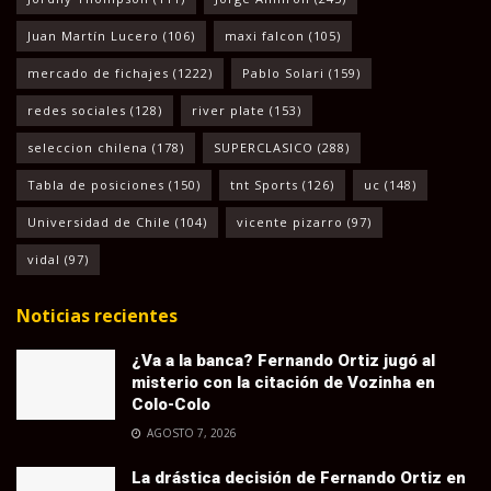
Juan Martín Lucero
(106)
maxi falcon
(105)
mercado de fichajes
(1222)
Pablo Solari
(159)
redes sociales
(128)
river plate
(153)
seleccion chilena
(178)
SUPERCLASICO
(288)
Tabla de posiciones
(150)
tnt Sports
(126)
uc
(148)
Universidad de Chile
(104)
vicente pizarro
(97)
vidal
(97)
Noticias recientes
¿Va a la banca? Fernando Ortiz jugó al
misterio con la citación de Vozinha en
Colo-Colo
AGOSTO 7, 2026
La drástica decisión de Fernando Ortiz en