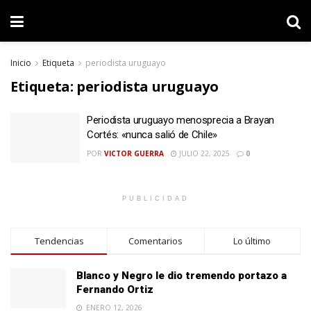
Inicio
Etiqueta
periodista uruguayo
Etiqueta:
periodista uruguayo
Periodista uruguayo menosprecia a Brayan
Cortés: «nunca salió de Chile»
POR
VICTOR GUERRA
JULIO 22, 2025
0
PUBLICIDAD
Tendencias
Comentarios
Lo último
Blanco y Negro le dio tremendo portazo a
Fernando Ortiz
ENERO 12, 2026