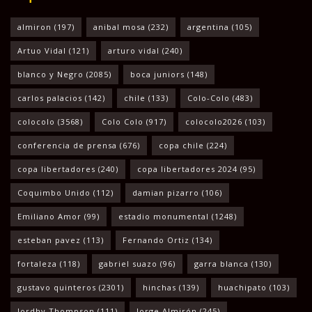
almiron
(197)
anibal mosa
(232)
argentina
(105)
Artuo Vidal
(121)
arturo vidal
(240)
blanco y Negro
(2085)
boca juniors
(148)
carlos palacios
(142)
chile
(133)
Colo-Colo
(483)
colocolo
(3568)
Colo Colo
(917)
colocolo2026
(103)
conferencia de prensa
(676)
copa chile
(224)
copa libertadores
(240)
copa libertadores 2024
(95)
Coquimbo Unido
(112)
damian pizarro
(106)
Emiliano Amor
(99)
estadio monumental
(1248)
esteban pavez
(113)
Fernando Ortiz
(134)
fortaleza
(118)
gabriel suazo
(96)
garra blanca
(130)
gustavo quinteros
(2301)
hinchas
(139)
huachipato
(103)
Jordhy Thompson
(111)
Jorge Almirón
(245)