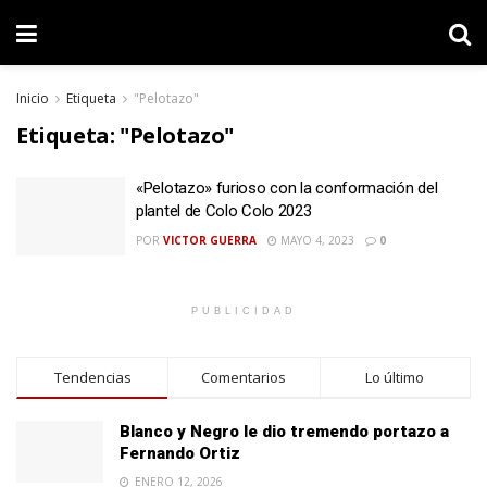
Inicio
Etiqueta
"Pelotazo"
Etiqueta:
"Pelotazo"
«Pelotazo» furioso con la conformación del
plantel de Colo Colo 2023
POR
VICTOR GUERRA
MAYO 4, 2023
0
PUBLICIDAD
Tendencias
Comentarios
Lo último
Blanco y Negro le dio tremendo portazo a
Fernando Ortiz
ENERO 12, 2026