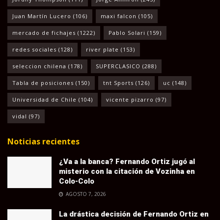
Juan Martín Lucero
(106)
maxi falcon
(105)
mercado de fichajes
(1222)
Pablo Solari
(159)
redes sociales
(128)
river plate
(153)
seleccion chilena
(178)
SUPERCLASICO
(288)
Tabla de posiciones
(150)
tnt Sports
(126)
uc
(148)
Universidad de Chile
(104)
vicente pizarro
(97)
vidal
(97)
Noticias recientes
¿Va a la banca? Fernando Ortiz jugó al
misterio con la citación de Vozinha en
Colo-Colo
AGOSTO 7, 2026
La drástica decisión de Fernando Ortiz en