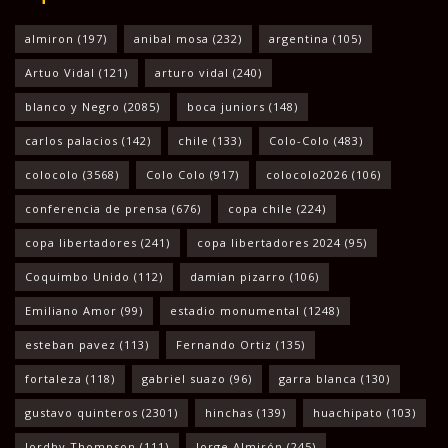
almiron
(197)
anibal mosa
(232)
argentina
(105)
Artuo Vidal
(121)
arturo vidal
(240)
blanco y Negro
(2085)
boca juniors
(148)
carlos palacios
(142)
chile
(133)
Colo-Colo
(483)
colocolo
(3568)
Colo Colo
(917)
colocolo2026
(106)
conferencia de prensa
(676)
copa chile
(224)
copa libertadores
(241)
copa libertadores 2024
(95)
Coquimbo Unido
(112)
damian pizarro
(106)
Emiliano Amor
(99)
estadio monumental
(1248)
esteban pavez
(113)
Fernando Ortiz
(135)
fortaleza
(118)
gabriel suazo
(96)
garra blanca
(130)
gustavo quinteros
(2301)
hinchas
(139)
huachipato
(103)
Jordhy Thompson
(111)
Jorge Almirón
(245)