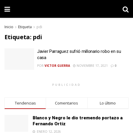
Inicio
Etiqueta
pdi
Etiqueta:
pdi
Javier Parraguez sufrió millonario robo en su
casa
POR
VICTOR GUERRA
NOVIEMBRE 17, 2021
0
PUBLICIDAD
Tendencias
Comentarios
Lo último
Blanco y Negro le dio tremendo portazo a
Fernando Ortiz
ENERO 12, 2026