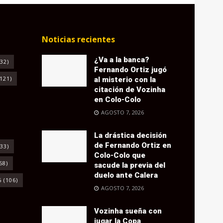
Noticias recientes
¿Va a la banca?
32)
Fernando Ortiz jugó
121)
al misterio con la
citación de Vozinha
en Colo-Colo
AGOSTO 7, 2026
La drástica decisión
de Fernando Ortiz en
33)
Colo-Colo que
68)
sacude la previa del
duelo ante Calera
6
(106)
AGOSTO 7, 2026
Vozinha sueña con
jugar la Copa