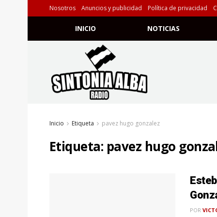
Nosotros
Anuncios y publicidad
Política de privacidad
C
INICIO
NOTICIAS
Inicio
Etiqueta
pavez hugo gonzalez
Etiqueta:
pavez hugo gonza
Esteb
Gonzá
POR
VICT