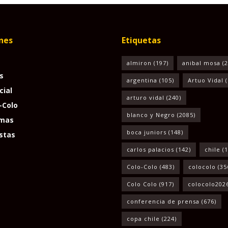
nes
Etiquetas
almiron
(197)
anibal mosa
(2
s
argentina
(105)
Artuo Vidal
(
cial
arturo vidal
(240)
-Colo
blanco y Negro
(2085)
mas
boca juniors
(148)
stas
carlos palacios
(142)
chile
(1
Colo-Colo
(483)
colocolo
(35
Colo Colo
(917)
colocolo202
conferencia de prensa
(676)
copa chile
(224)