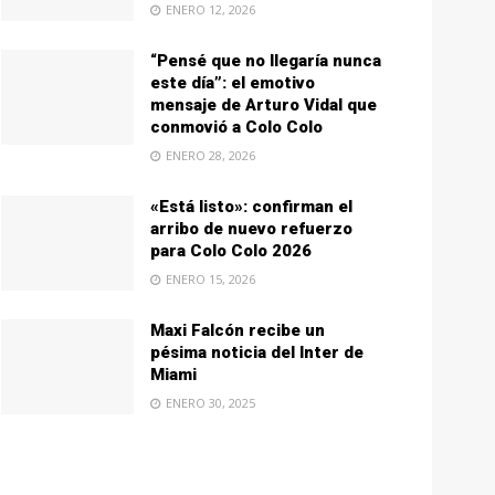
ENERO 12, 2026
“Pensé que no llegaría nunca
este día”: el emotivo
mensaje de Arturo Vidal que
conmovió a Colo Colo
ENERO 28, 2026
«Está listo»: confirman el
arribo de nuevo refuerzo
para Colo Colo 2026
ENERO 15, 2026
Maxi Falcón recibe un
pésima noticia del Inter de
Miami
ENERO 30, 2025