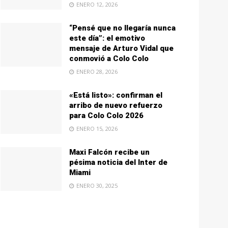
ENERO 12, 2026
“Pensé que no llegaría nunca
este día”: el emotivo
mensaje de Arturo Vidal que
conmovió a Colo Colo
ENERO 28, 2026
«Está listo»: confirman el
arribo de nuevo refuerzo
para Colo Colo 2026
ENERO 15, 2026
Maxi Falcón recibe un
pésima noticia del Inter de
Miami
ENERO 30, 2025