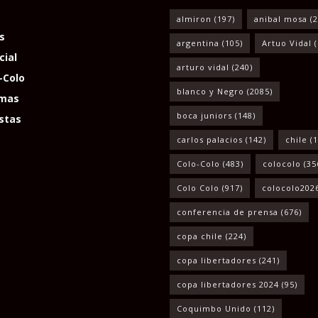
almiron
(197)
anibal mosa
(2
s
argentina
(105)
Artuo Vidal
(
cial
arturo vidal
(240)
-Colo
blanco y Negro
(2085)
mas
boca juniors
(148)
stas
carlos palacios
(142)
chile
(1
Colo-Colo
(483)
colocolo
(35
Colo Colo
(917)
colocolo202
conferencia de prensa
(676)
copa chile
(224)
copa libertadores
(241)
copa libertadores 2024
(95)
Coquimbo Unido
(112)