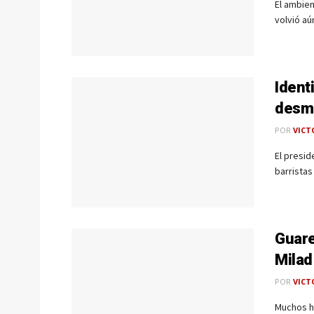
El ambien
volvió aú
Ident
desm
POR
VICT
El presid
barristas
Guare
Milad
POR
VICT
Muchos h