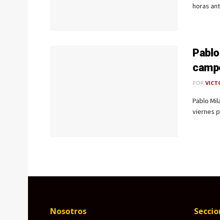
horas ant
Pablo
campe
POR
VICT
Pablo Mil
viernes p
Nosotros
Seccio