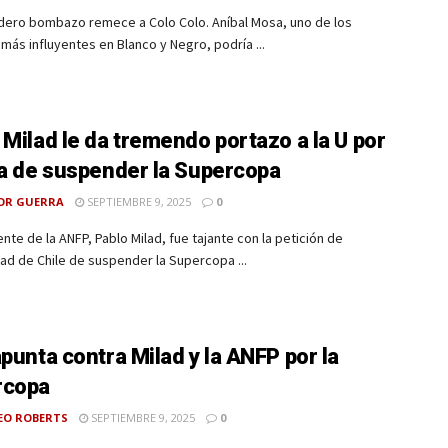
dero bombazo remece a Colo Colo. Aníbal Mosa, uno de los
ás influyentes en Blanco y Negro, podría ...
 Milad le da tremendo portazo a la U por
ea de suspender la Supercopa
OR GUERRA
SEPTIEMBRE 9, 2025
0
ente de la ANFP, Pablo Milad, fue tajante con la petición de
ad de Chile de suspender la Supercopa ...
apunta contra Milad y la ANFP por la
rcopa
EO ROBERTS
SEPTIEMBRE 9, 2025
0