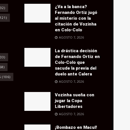
¿Va a la banca?
32)
Fernando Ortiz jugó
121)
al misterio con la
citación de Vozinha
en Colo-Colo
AGOSTO 7, 2026
La drástica decisión
de Fernando Ortiz en
33)
Colo-Colo que
68)
sacude la previa del
duelo ante Calera
6
(106)
AGOSTO 7, 2026
Vozinha sueña con
jugar la Copa
Libertadores
AGOSTO 7, 2026
¡Bombazo en Macul!