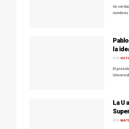
Un verda
nombres m
Pablo
la id
POR
VICT
El presid
Universid
La U 
Supe
POR
MAT