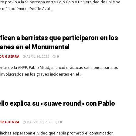
te previo a la Supercopa entre Colo Colo y Universidad de Chile se
n más polémico. Desde Azul ...
ifican a barristas que participaron en los
anes en el Monumental
OR GUERRA
ABRIL 14, 2025
0
ente de la ANFP, Pablo Milad, anunció drásticas sanciones para los
 involucrados en los graves incidentes en el ...
llo explica su «suave round» con Pablo
OR GUERRA
MARZO 26, 2025
0
inchas esperaban el video que había prometió el comunicador