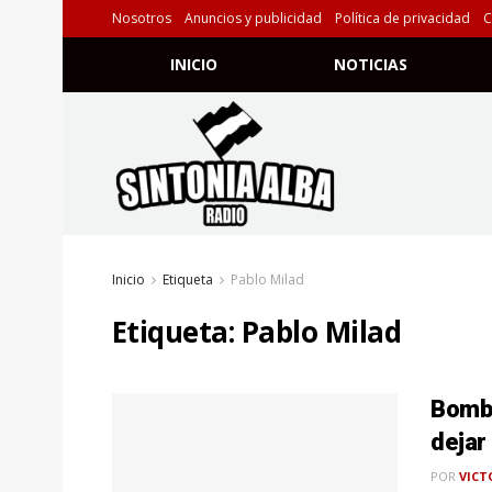
Nosotros
Anuncios y publicidad
Política de privacidad
C
INICIO
NOTICIAS
Inicio
Etiqueta
Pablo Milad
Etiqueta:
Pablo Milad
Bomba
dejar
POR
VICT