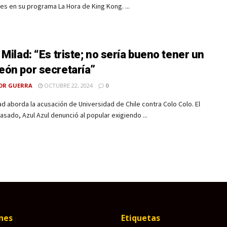
es en su programa La Hora de King Kong. ...
 Milad: “Es triste; no sería bueno tener un
ón por secretaría”
OR GUERRA
OCTUBRE 22, 2024
0
ad aborda la acusación de Universidad de Chile contra Colo Colo. El
asado, Azul Azul denunció al popular exigiendo ...
nes
Etiquetas