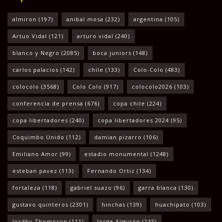
almiron
(197)
anibal mosa
(232)
argentina
(105)
Artuo Vidal
(121)
arturo vidal
(240)
blanco y Negro
(2085)
boca juniors
(148)
carlos palacios
(142)
chile
(133)
Colo-Colo
(483)
colocolo
(3568)
Colo Colo
(917)
colocolo2026
(103)
conferencia de prensa
(676)
copa chile
(224)
copa libertadores
(240)
copa libertadores 2024
(95)
Coquimbo Unido
(112)
damian pizarro
(106)
Emiliano Amor
(99)
estadio monumental
(1248)
esteban pavez
(113)
Fernando Ortiz
(134)
fortaleza
(118)
gabriel suazo
(96)
garra blanca
(130)
gustavo quinteros
(2301)
hinchas
(139)
huachipato
(103)
Jordhy Thompson
(111)
Jorge Almirón
(245)