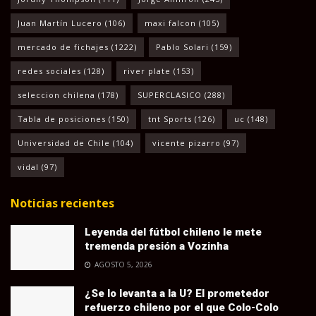
Juan Martín Lucero
(106)
maxi falcon
(105)
mercado de fichajes
(1222)
Pablo Solari
(159)
redes sociales
(128)
river plate
(153)
seleccion chilena
(178)
SUPERCLASICO
(288)
Tabla de posiciones
(150)
tnt Sports
(126)
uc
(148)
Universidad de Chile
(104)
vicente pizarro
(97)
vidal
(97)
Noticias recientes
Leyenda del fútbol chileno le mete
tremenda presión a Vozinha
AGOSTO 5, 2026
¿Se lo levanta a la U? El prometedor
refuerzo chileno por el que Colo-Colo