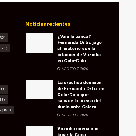
Noticias recientes
¿Va a la banca?
32)
Fernando Ortiz jugó
121)
al misterio con la
citación de Vozinha
en Colo-Colo
AGOSTO 7, 2026
La drástica decisión
de Fernando Ortiz en
33)
Colo-Colo que
68)
sacude la previa del
duelo ante Calera
6
(106)
AGOSTO 7, 2026
Vozinha sueña con
jugar la Copa