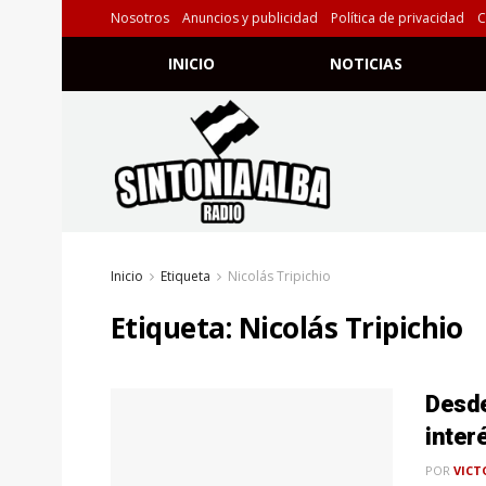
Nosotros
Anuncios y publicidad
Política de privacidad
C
INICIO
NOTICIAS
Inicio
Etiqueta
Nicolás Tripichio
Etiqueta:
Nicolás Tripichio
Desde
inter
POR
VICT