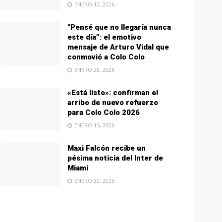
ENERO 12, 2026
“Pensé que no llegaría nunca
este día”: el emotivo
mensaje de Arturo Vidal que
conmovió a Colo Colo
ENERO 28, 2026
«Está listo»: confirman el
arribo de nuevo refuerzo
para Colo Colo 2026
ENERO 15, 2026
Maxi Falcón recibe un
pésima noticia del Inter de
Miami
ENERO 30, 2025