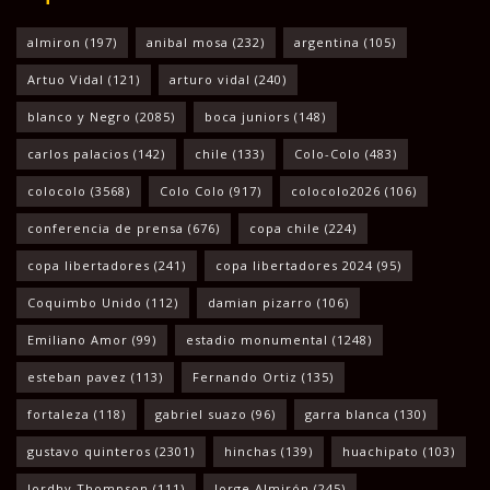
almiron
(197)
anibal mosa
(232)
argentina
(105)
Artuo Vidal
(121)
arturo vidal
(240)
blanco y Negro
(2085)
boca juniors
(148)
carlos palacios
(142)
chile
(133)
Colo-Colo
(483)
colocolo
(3568)
Colo Colo
(917)
colocolo2026
(106)
conferencia de prensa
(676)
copa chile
(224)
copa libertadores
(241)
copa libertadores 2024
(95)
Coquimbo Unido
(112)
damian pizarro
(106)
Emiliano Amor
(99)
estadio monumental
(1248)
esteban pavez
(113)
Fernando Ortiz
(135)
fortaleza
(118)
gabriel suazo
(96)
garra blanca
(130)
gustavo quinteros
(2301)
hinchas
(139)
huachipato
(103)
Jordhy Thompson
(111)
Jorge Almirón
(245)