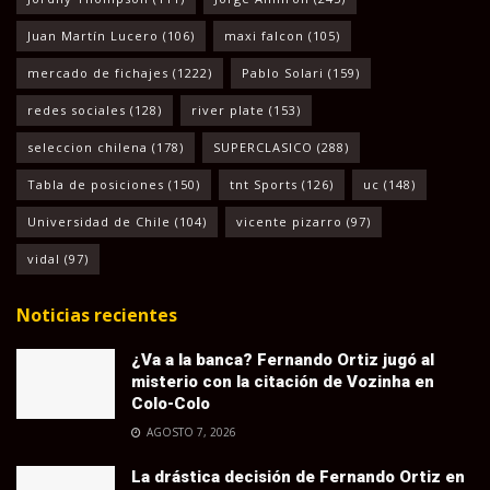
Juan Martín Lucero
(106)
maxi falcon
(105)
mercado de fichajes
(1222)
Pablo Solari
(159)
redes sociales
(128)
river plate
(153)
seleccion chilena
(178)
SUPERCLASICO
(288)
Tabla de posiciones
(150)
tnt Sports
(126)
uc
(148)
Universidad de Chile
(104)
vicente pizarro
(97)
vidal
(97)
Noticias recientes
¿Va a la banca? Fernando Ortiz jugó al
misterio con la citación de Vozinha en
Colo-Colo
AGOSTO 7, 2026
La drástica decisión de Fernando Ortiz en