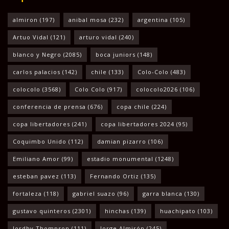
almiron
(197)
anibal mosa
(232)
argentina
(105)
Artuo Vidal
(121)
arturo vidal
(240)
blanco y Negro
(2085)
boca juniors
(148)
carlos palacios
(142)
chile
(133)
Colo-Colo
(483)
colocolo
(3568)
Colo Colo
(917)
colocolo2026
(106)
conferencia de prensa
(676)
copa chile
(224)
copa libertadores
(241)
copa libertadores 2024
(95)
Coquimbo Unido
(112)
damian pizarro
(106)
Emiliano Amor
(99)
estadio monumental
(1248)
esteban pavez
(113)
Fernando Ortiz
(135)
fortaleza
(118)
gabriel suazo
(96)
garra blanca
(130)
gustavo quinteros
(2301)
hinchas
(139)
huachipato
(103)
Jordhy Thompson
(111)
Jorge Almirón
(245)