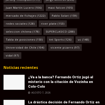
Juan Martín Lucero
(106)
maxi falcon
(105)
mercado de fichajes
(1222)
Pablo Solari
(159)
redes sociales
(128)
river plate
(153)
seleccion chilena
(178)
SUPERCLASICO
(288)
Tabla de posiciones
(150)
tnt Sports
(126)
uc
(148)
Universidad de Chile
(104)
vicente pizarro
(97)
vidal
(97)
Noticias recientes
¿Va a la banca? Fernando Ortiz jugó al
misterio con la citación de Vozinha en
Colo-Colo
AGOSTO 7, 2026
La drástica decisión de Fernando Ortiz en