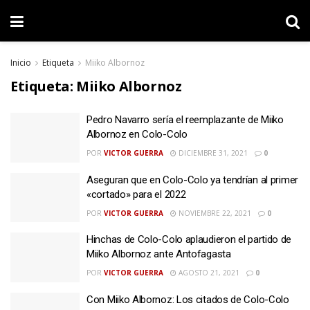
Inicio
Etiqueta
Miiko Albornoz
Etiqueta:
Miiko Albornoz
Pedro Navarro sería el reemplazante de Miiko
Albornoz en Colo-Colo
POR
VICTOR GUERRA
DICIEMBRE 31, 2021
0
Aseguran que en Colo-Colo ya tendrían al primer
«cortado» para el 2022
POR
VICTOR GUERRA
NOVIEMBRE 22, 2021
0
Hinchas de Colo-Colo aplaudieron el partido de
Miiko Albornoz ante Antofagasta
POR
VICTOR GUERRA
AGOSTO 21, 2021
0
Con Miiko Albornoz: Los citados de Colo-Colo