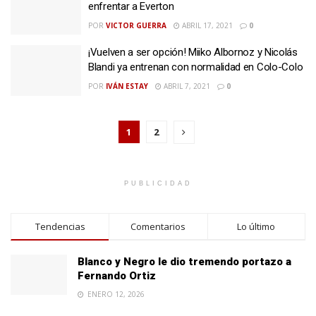
enfrentar a Everton
POR
VICTOR GUERRA
ABRIL 17, 2021
0
¡Vuelven a ser opción! Miiko Albornoz y Nicolás
Blandi ya entrenan con normalidad en Colo-Colo
POR
IVÁN ESTAY
ABRIL 7, 2021
0
1
2
PUBLICIDAD
Tendencias
Comentarios
Lo último
Blanco y Negro le dio tremendo portazo a
Fernando Ortiz
ENERO 12, 2026