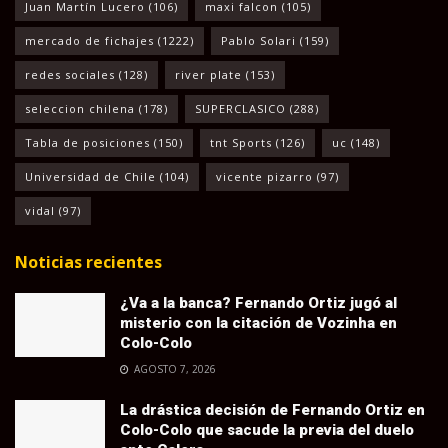
Juan Martín Lucero
(106)
maxi falcon
(105)
mercado de fichajes
(1222)
Pablo Solari
(159)
redes sociales
(128)
river plate
(153)
seleccion chilena
(178)
SUPERCLASICO
(288)
Tabla de posiciones
(150)
tnt Sports
(126)
uc
(148)
Universidad de Chile
(104)
vicente pizarro
(97)
vidal
(97)
Noticias recientes
¿Va a la banca? Fernando Ortiz jugó al
misterio con la citación de Vozinha en
Colo-Colo
AGOSTO 7, 2026
La drástica decisión de Fernando Ortiz en
Colo-Colo que sacude la previa del duelo