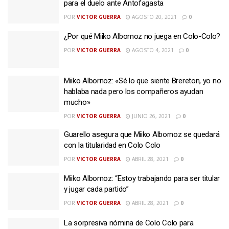
para el duelo ante Antofagasta
POR
VICTOR GUERRA
AGOSTO 20, 2021
0
¿Por qué Miiko Albornoz no juega en Colo-Colo?
POR
VICTOR GUERRA
AGOSTO 4, 2021
0
Miiko Albornoz: «Sé lo que siente Brereton, yo no
hablaba nada pero los compañeros ayudan
mucho»
POR
VICTOR GUERRA
JUNIO 26, 2021
0
Guarello asegura que Miiko Albornoz se quedará
con la titularidad en Colo Colo
POR
VICTOR GUERRA
ABRIL 28, 2021
0
Miiko Albornoz: “Estoy trabajando para ser titular
y jugar cada partido”
POR
VICTOR GUERRA
ABRIL 28, 2021
0
La sorpresiva nómina de Colo Colo para