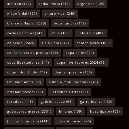
almiron
(197)
anibal mosa
(232)
argentina
(105)
Artuo Vidal
(121)
arturo vidal
(240)
blanco y Negro
(2085)
boca juniors
(148)
carlos palacios
(142)
chile
(133)
Colo-Colo
(483)
colocolo
(3568)
Colo Colo
(917)
colocolo2026
(106)
conferencia de prensa
(676)
copa chile
(224)
copa libertadores
(241)
copa libertadores 2024
(95)
Coquimbo Unido
(112)
damian pizarro
(106)
Emiliano Amor
(99)
estadio monumental
(1248)
esteban pavez
(113)
Fernando Ortiz
(135)
fortaleza
(118)
gabriel suazo
(96)
garra blanca
(130)
gustavo quinteros
(2301)
hinchas
(139)
huachipato
(103)
Jordhy Thompson
(111)
Jorge Almirón
(245)