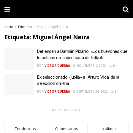
Inicio
Etiqueta
Miguel Ángel Neira
Etiqueta:
Miguel Ángel Neira
Defienden a Damián Pizarro: «Los huevones que
lo critican no saben nada de fútbol»
POR
VICTOR GUERRA
NOVIEMBRE 1, 2023
0
Ex seleccionado «jubila» a Arturo Vidal de la
selección chilena
POR
VICTOR GUERRA
SEPTIEMBRE 24, 2022
0
PUBLICIDAD
Tendencias
Comentarios
Lo último