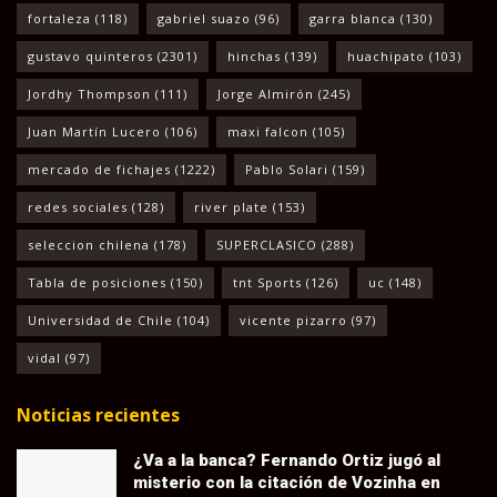
fortaleza
(118)
gabriel suazo
(96)
garra blanca
(130)
gustavo quinteros
(2301)
hinchas
(139)
huachipato
(103)
Jordhy Thompson
(111)
Jorge Almirón
(245)
Juan Martín Lucero
(106)
maxi falcon
(105)
mercado de fichajes
(1222)
Pablo Solari
(159)
redes sociales
(128)
river plate
(153)
seleccion chilena
(178)
SUPERCLASICO
(288)
Tabla de posiciones
(150)
tnt Sports
(126)
uc
(148)
Universidad de Chile
(104)
vicente pizarro
(97)
vidal
(97)
Noticias recientes
¿Va a la banca? Fernando Ortiz jugó al
misterio con la citación de Vozinha en