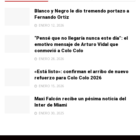
Blanco y Negro le dio tremendo portazo a
Fernando Ortiz
ENERO 12, 2026
“Pensé que no llegaría nunca este día”: el
emotivo mensaje de Arturo Vidal que
conmovió a Colo Colo
ENERO 28, 2026
«Está listo»: confirman el arribo de nuevo
refuerzo para Colo Colo 2026
ENERO 15, 2026
Maxi Falcón recibe un pésima noticia del
Inter de Miami
ENERO 30, 2025