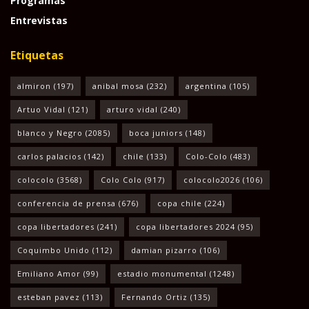
Programas
Entrevistas
Etiquetas
almiron
(197)
anibal mosa
(232)
argentina
(105)
Artuo Vidal
(121)
arturo vidal
(240)
blanco y Negro
(2085)
boca juniors
(148)
carlos palacios
(142)
chile
(133)
Colo-Colo
(483)
colocolo
(3568)
Colo Colo
(917)
colocolo2026
(106)
conferencia de prensa
(676)
copa chile
(224)
copa libertadores
(241)
copa libertadores 2024
(95)
Coquimbo Unido
(112)
damian pizarro
(106)
Emiliano Amor
(99)
estadio monumental
(1248)
esteban pavez
(113)
Fernando Ortiz
(135)