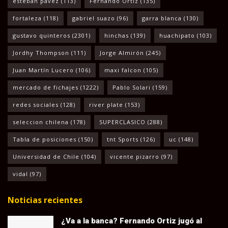
esteban pavez
(113)
Fernando Ortiz
(135)
fortaleza
(118)
gabriel suazo
(96)
garra blanca
(130)
gustavo quinteros
(2301)
hinchas
(139)
huachipato
(103)
Jordhy Thompson
(111)
Jorge Almirón
(245)
Juan Martín Lucero
(106)
maxi falcon
(105)
mercado de fichajes
(1222)
Pablo Solari
(159)
redes sociales
(128)
river plate
(153)
seleccion chilena
(178)
SUPERCLASICO
(288)
Tabla de posiciones
(150)
tnt Sports
(126)
uc
(148)
Universidad de Chile
(104)
vicente pizarro
(97)
vidal
(97)
Noticias recientes
¿Va a la banca? Fernando Ortiz jugó al