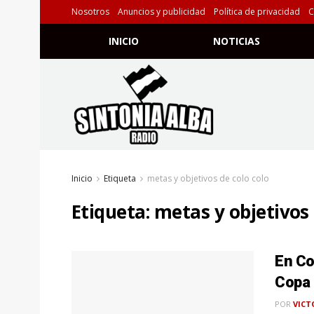
Nosotros
Anuncios y publicidad
Política de privacidad
C
INICIO
NOTICIAS
Inicio
Etiqueta
metas y objetivos de colo colo
Etiqueta:
metas y objetivos 
En Col
Copa 
POR
VICT