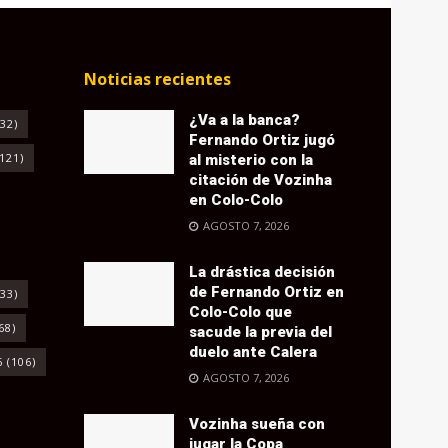
Noticias recientes
¿Va a la banca?
32)
Fernando Ortiz jugó
121)
al misterio con la
citación de Vozinha
en Colo-Colo
AGOSTO 7, 2026
La drástica decisión
de Fernando Ortiz en
33)
Colo-Colo que
68)
sacude la previa del
duelo ante Calera
6
(106)
AGOSTO 7, 2026
Vozinha sueña con
jugar la Copa