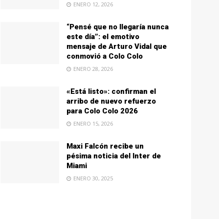
ENERO 12, 2026
“Pensé que no llegaría nunca
este día”: el emotivo
mensaje de Arturo Vidal que
conmovió a Colo Colo
ENERO 28, 2026
«Está listo»: confirman el
arribo de nuevo refuerzo
para Colo Colo 2026
ENERO 15, 2026
Maxi Falcón recibe un
pésima noticia del Inter de
Miami
ENERO 30, 2025