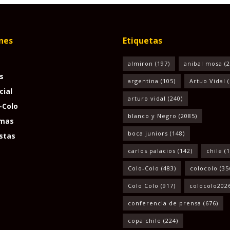
nes
Etiquetas
almiron
(197)
anibal mosa
(2
s
argentina
(105)
Artuo Vidal
(
cial
arturo vidal
(240)
-Colo
blanco y Negro
(2085)
mas
boca juniors
(148)
stas
carlos palacios
(142)
chile
(1
Colo-Colo
(483)
colocolo
(35
Colo Colo
(917)
colocolo202
conferencia de prensa
(676)
copa chile
(224)