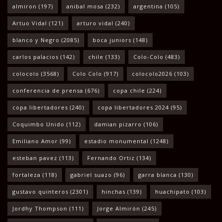
almiron
(197)
anibal mosa
(232)
argentina
(105)
Artuo Vidal
(121)
arturo vidal
(240)
blanco y Negro
(2085)
boca juniors
(148)
carlos palacios
(142)
chile
(133)
Colo-Colo
(483)
colocolo
(3568)
Colo Colo
(917)
colocolo2026
(103)
conferencia de prensa
(676)
copa chile
(224)
copa libertadores
(240)
copa libertadores 2024
(95)
Coquimbo Unido
(112)
damian pizarro
(106)
Emiliano Amor
(99)
estadio monumental
(1248)
esteban pavez
(113)
Fernando Ortiz
(134)
fortaleza
(118)
gabriel suazo
(96)
garra blanca
(130)
gustavo quinteros
(2301)
hinchas
(139)
huachipato
(103)
Jordhy Thompson
(111)
Jorge Almirón
(245)