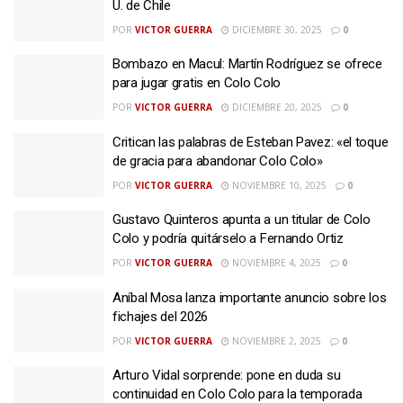
U. de Chile
POR
VICTOR GUERRA
DICIEMBRE 30, 2025
0
Bombazo en Macul: Martín Rodríguez se ofrece
para jugar gratis en Colo Colo
POR
VICTOR GUERRA
DICIEMBRE 20, 2025
0
Critican las palabras de Esteban Pavez: «el toque
de gracia para abandonar Colo Colo»
POR
VICTOR GUERRA
NOVIEMBRE 10, 2025
0
Gustavo Quinteros apunta a un titular de Colo
Colo y podría quitárselo a Fernando Ortiz
POR
VICTOR GUERRA
NOVIEMBRE 4, 2025
0
Aníbal Mosa lanza importante anuncio sobre los
fichajes del 2026
POR
VICTOR GUERRA
NOVIEMBRE 2, 2025
0
Arturo Vidal sorprende: pone en duda su
continuidad en Colo Colo para la temporada