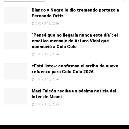
Blanco y Negro le dio tremendo portazo a
Fernando Ortiz
ENERO 12, 2026
“Pensé que no llegaría nunca este día”: el
emotivo mensaje de Arturo Vidal que
conmovió a Colo Colo
ENERO 28, 2026
«Está listo»: confirman el arribo de nuevo
refuerzo para Colo Colo 2026
ENERO 15, 2026
Maxi Falcón recibe un pésima noticia del
Inter de Miami
ENERO 30, 2025