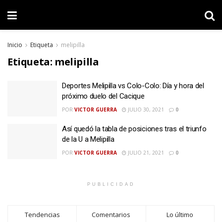
Inicio
Etiqueta
melipilla
Etiqueta:
melipilla
Deportes Melipilla vs Colo-Colo: Día y hora del
próximo duelo del Cacique
POR
VICTOR GUERRA
JULIO 30, 2021
0
Así quedó la tabla de posiciones tras el triunfo
de la U a Melipilla
POR
VICTOR GUERRA
JULIO 21, 2021
0
PUBLICIDAD
Tendencias
Comentarios
Lo último