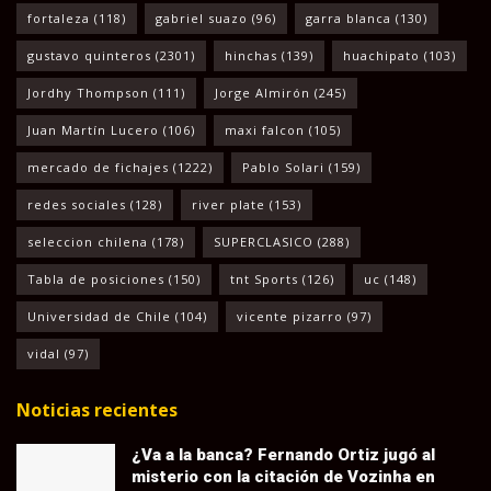
fortaleza
(118)
gabriel suazo
(96)
garra blanca
(130)
gustavo quinteros
(2301)
hinchas
(139)
huachipato
(103)
Jordhy Thompson
(111)
Jorge Almirón
(245)
Juan Martín Lucero
(106)
maxi falcon
(105)
mercado de fichajes
(1222)
Pablo Solari
(159)
redes sociales
(128)
river plate
(153)
seleccion chilena
(178)
SUPERCLASICO
(288)
Tabla de posiciones
(150)
tnt Sports
(126)
uc
(148)
Universidad de Chile
(104)
vicente pizarro
(97)
vidal
(97)
Noticias recientes
¿Va a la banca? Fernando Ortiz jugó al
misterio con la citación de Vozinha en