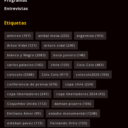
Programas
Entrevistas
Etiquetas
almiron
(197)
anibal mosa
(232)
argentina
(105)
Artuo Vidal
(121)
arturo vidal
(240)
blanco y Negro
(2085)
boca juniors
(148)
carlos palacios
(142)
chile
(133)
Colo-Colo
(483)
colocolo
(3568)
Colo Colo
(917)
colocolo2026
(106)
conferencia de prensa
(676)
copa chile
(224)
copa libertadores
(241)
copa libertadores 2024
(95)
Coquimbo Unido
(112)
damian pizarro
(106)
Emiliano Amor
(99)
estadio monumental
(1248)
esteban pavez
(113)
Fernando Ortiz
(135)