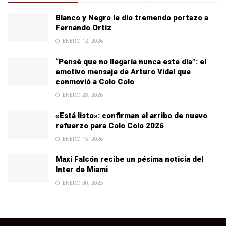
Blanco y Negro le dio tremendo portazo a
Fernando Ortiz
ENERO 12, 2026
“Pensé que no llegaría nunca este día”: el
emotivo mensaje de Arturo Vidal que
conmovió a Colo Colo
ENERO 28, 2026
«Está listo»: confirman el arribo de nuevo
refuerzo para Colo Colo 2026
ENERO 15, 2026
Maxi Falcón recibe un pésima noticia del
Inter de Miami
ENERO 30, 2025