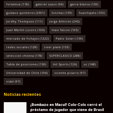
fortaleza
(118)
gabriel suazo
(96)
garra blanca
(130)
gustavo quinteros
(2301)
hinchas
(139)
huachipato
(103)
Jordhy Thompson
(111)
Jorge Almirón
(245)
Juan Martín Lucero
(106)
maxi falcon
(105)
mercado de fichajes
(1222)
Pablo Solari
(159)
redes sociales
(128)
river plate
(153)
seleccion chilena
(178)
SUPERCLASICO
(288)
Tabla de posiciones
(150)
tnt Sports
(126)
uc
(148)
Universidad de Chile
(104)
vicente pizarro
(97)
vidal
(97)
Noticias recientes
¡Bombazo en Macul! Colo-Colo cerró el
préstamo de jugador que viene de Brasil