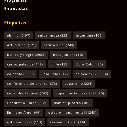
Programas
Entrevistas
Etiquetas
almiron
(197)
anibal mosa
(232)
argentina
(105)
Artuo Vidal
(121)
arturo vidal
(240)
blanco y Negro
(2085)
boca juniors
(148)
carlos palacios
(142)
chile
(133)
Colo-Colo
(483)
colocolo
(3568)
Colo Colo
(917)
colocolo2026
(104)
conferencia de prensa
(676)
copa chile
(224)
copa libertadores
(240)
copa libertadores 2024
(95)
Coquimbo Unido
(112)
damian pizarro
(106)
Emiliano Amor
(99)
estadio monumental
(1248)
esteban pavez
(113)
Fernando Ortiz
(134)