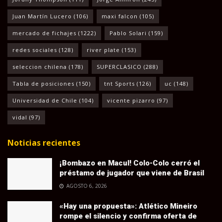
Juan Martín Lucero
(106)
maxi falcon
(105)
mercado de fichajes
(1222)
Pablo Solari
(159)
redes sociales
(128)
river plate
(153)
seleccion chilena
(178)
SUPERCLASICO
(288)
Tabla de posiciones
(150)
tnt Sports
(126)
uc
(148)
Universidad de Chile
(104)
vicente pizarro
(97)
vidal
(97)
Noticias recientes
¡Bombazo en Macul! Colo-Colo cerró el
préstamo de jugador que viene de Brasil
AGOSTO 6, 2026
«Hay una propuesta»: Atlético Mineiro
rompe el silencio y confirma oferta de