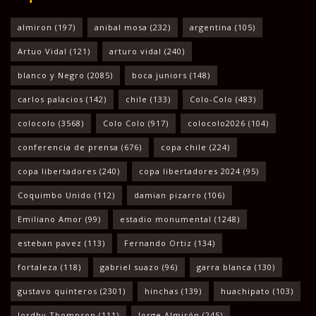
almiron
(197)
anibal mosa
(232)
argentina
(105)
Artuo Vidal
(121)
arturo vidal
(240)
blanco y Negro
(2085)
boca juniors
(148)
carlos palacios
(142)
chile
(133)
Colo-Colo
(483)
colocolo
(3568)
Colo Colo
(917)
colocolo2026
(104)
conferencia de prensa
(676)
copa chile
(224)
copa libertadores
(240)
copa libertadores 2024
(95)
Coquimbo Unido
(112)
damian pizarro
(106)
Emiliano Amor
(99)
estadio monumental
(1248)
esteban pavez
(113)
Fernando Ortiz
(134)
fortaleza
(118)
gabriel suazo
(96)
garra blanca
(130)
gustavo quinteros
(2301)
hinchas
(139)
huachipato
(103)
Jordhy Thompson
(111)
Jorge Almirón
(245)