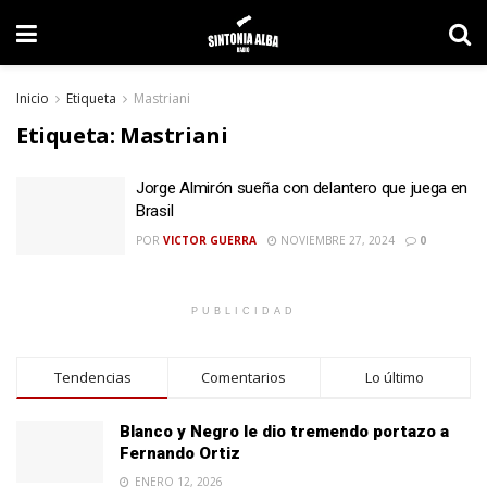
Inicio
Etiqueta
Mastriani
Etiqueta:
Mastriani
Jorge Almirón sueña con delantero que juega en
Brasil
POR
VICTOR GUERRA
NOVIEMBRE 27, 2024
0
PUBLICIDAD
Tendencias
Comentarios
Lo último
Blanco y Negro le dio tremendo portazo a
Fernando Ortiz
ENERO 12, 2026