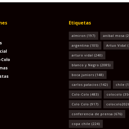
nes
Etiquetas
almiron
(197)
anibal mosa
(2
s
argentina
(105)
Artuo Vidal
(
cial
arturo vidal
(240)
-Colo
blanco y Negro
(2085)
mas
boca juniors
(148)
stas
carlos palacios
(142)
chile
(1
Colo-Colo
(483)
colocolo
(35
Colo Colo
(917)
colocolo202
conferencia de prensa
(676)
copa chile
(224)