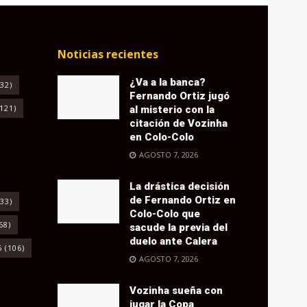
Noticias recientes
¿Va a la banca?
32)
Fernando Ortiz jugó
121)
al misterio con la
citación de Vozinha
en Colo-Colo
AGOSTO 7, 2026
La drástica decisión
de Fernando Ortiz en
33)
Colo-Colo que
68)
sacude la previa del
duelo ante Calera
6
(106)
AGOSTO 7, 2026
Vozinha sueña con
jugar la Copa