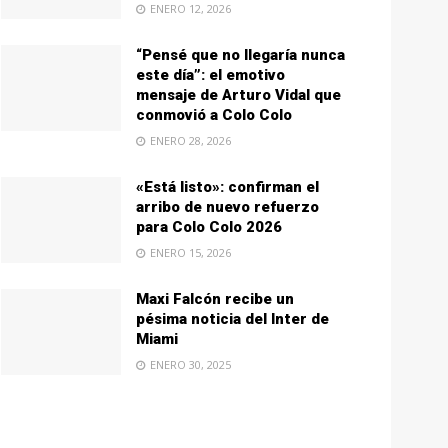
ENERO 12, 2026
“Pensé que no llegaría nunca
este día”: el emotivo
mensaje de Arturo Vidal que
conmovió a Colo Colo
ENERO 28, 2026
«Está listo»: confirman el
arribo de nuevo refuerzo
para Colo Colo 2026
ENERO 15, 2026
Maxi Falcón recibe un
pésima noticia del Inter de
Miami
ENERO 30, 2025