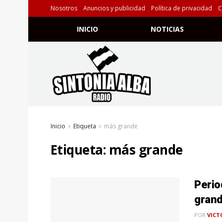
Nosotros
Anuncios y publicidad
Política de privacidad
C
INICIO
NOTICIAS
Inicio
Etiqueta
más grande
Etiqueta:
más grande
Perio
grand
POR
VICT