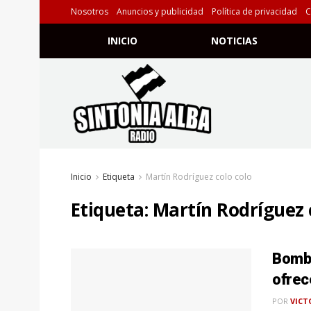
Nosotros
Anuncios y publicidad
Política de privacidad
C
INICIO
NOTICIAS
Inicio
Etiqueta
Martín Rodríguez colo colo
Etiqueta:
Martín Rodríguez 
Bomba
ofrec
POR
VICT