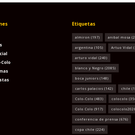
nes
Etiquetas
almiron
(197)
anibal mosa
(2
s
argentina
(105)
Artuo Vidal
(
cial
arturo vidal
(240)
-Colo
blanco y Negro
(2085)
mas
boca juniors
(148)
stas
carlos palacios
(142)
chile
(1
Colo-Colo
(483)
colocolo
(35
Colo Colo
(917)
colocolo202
conferencia de prensa
(676)
copa chile
(224)