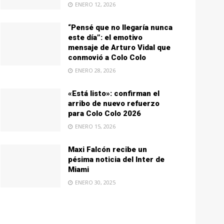
ENERO 12, 2026
“Pensé que no llegaría nunca
este día”: el emotivo
mensaje de Arturo Vidal que
conmovió a Colo Colo
ENERO 28, 2026
«Está listo»: confirman el
arribo de nuevo refuerzo
para Colo Colo 2026
ENERO 15, 2026
Maxi Falcón recibe un
pésima noticia del Inter de
Miami
ENERO 30, 2025