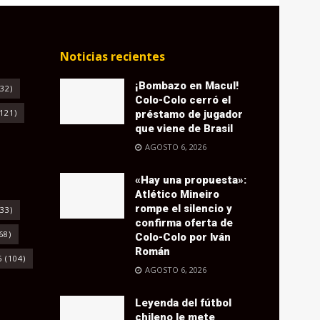
Noticias recientes
¡Bombazo en Macul!
32)
Colo-Colo cerró el
121)
préstamo de jugador
que viene de Brasil
AGOSTO 6, 2026
«Hay una propuesta»:
Atlético Mineiro
rompe el silencio y
33)
confirma oferta de
68)
Colo-Colo por Iván
Román
6
(104)
AGOSTO 6, 2026
Leyenda del fútbol
chileno le mete